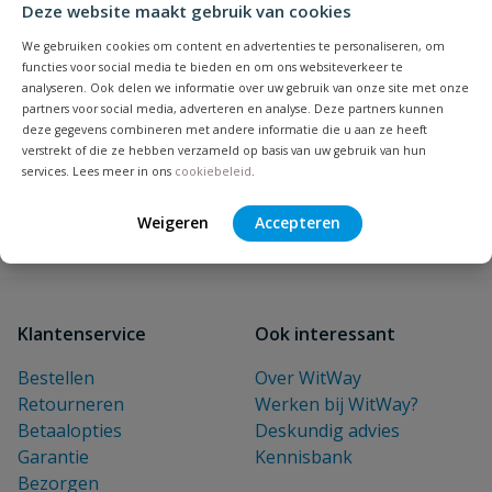
Deze website maakt gebruik van cookies
NIEUWSBRIEF
We gebruiken cookies om content en advertenties te personaliseren, om
Blijf op de hoogte van nieuwe
functies voor social media te bieden en om ons websiteverkeer te
analyseren. Ook delen we informatie over uw gebruik van onze site met onze
producten en leuke acties!
partners voor social media, adverteren en analyse. Deze partners kunnen
E-mailadres
deze gegevens combineren met andere informatie die u aan ze heeft
verstrekt of die ze hebben verzameld op basis van uw gebruik van hun
services. Lees meer in ons
cookiebeleid
.
Inschrijven
Weigeren
Accepteren
Klantenservice
Ook interessant
Bestellen
Over WitWay
Retourneren
Werken bij WitWay?
Betaalopties
Deskundig advies
Garantie
Kennisbank
Bezorgen