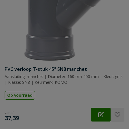
PVC verloop T-stuk 45° SN8 manchet
Aansluiting: manchet | Diameter: 160 t/m 400 mm | Kleur: grijs
| Klasse: SN8 | Keurmerk: KOMO
Op voorraad
vanaf
€
37,39