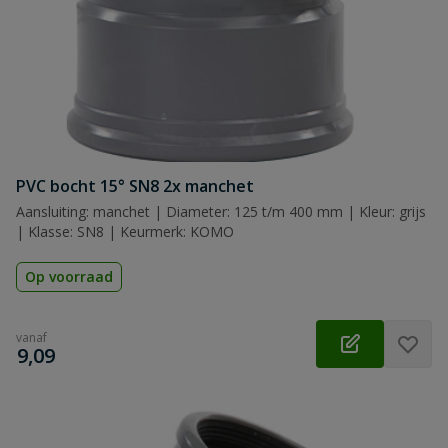
PVC bocht 15° SN8 2x manchet
Aansluiting: manchet | Diameter: 125 t/m 400 mm | Kleur: grijs
| Klasse: SN8 | Keurmerk: KOMO
Op voorraad
vanaf
€
9,09