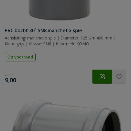
PVC bocht 30° SN8 manchet x spie
Aansluiting: manchet x spie | Diameter: 125 t/m 400 mm |
Kleur: grijs | Klasse: SN8 | Keurmerk: KOMO
Op voorraad
vanaf
€
9,00