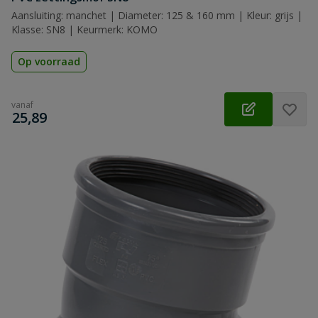
Aansluiting: manchet | Diameter: 125 & 160 mm | Kleur: grijs |
Klasse: SN8 | Keurmerk: KOMO
Op voorraad
vanaf
€
25,89