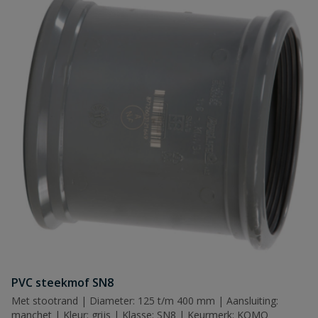
PVC steekmof SN8
Met stootrand | Diameter: 125 t/m 400 mm | Aansluiting:
manchet | Kleur: grijs | Klasse: SN8 | Keurmerk: KOMO