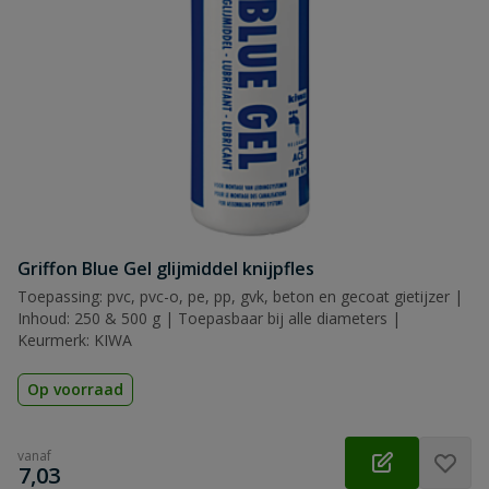
Griffon Blue Gel glijmiddel knijpfles
Toepassing: pvc, pvc-o, pe, pp, gvk, beton en gecoat gietijzer |
Inhoud: 250 & 500 g | Toepasbaar bij alle diameters |
Keurmerk: KIWA
Op voorraad
vanaf
€
7,03