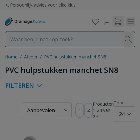
Ga naar de inhoud
Persoonlijk advies voor elke klus
Op werkdagen voor 15:00 uur besteld, vandaag verzonden
Home
/
Afvoer
/
PVC hulpstukken manchet SN8
PVC hulpstukken manchet SN8
FILTEREN
Toon
Producten
1
2
1
-
24
van
29