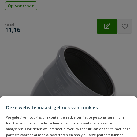
Op voorraad
vanaf
€
11,16
Deze website maakt gebruik van cookies
We gebruiken cookies om content en advertenties te personaliseren, om
functies voor social media te bieden en om ons websiteverkeer te
analyseren. Ook delen we informatie over uw gebruik van onze site met onze
partners voor social media, adverteren en analyse. Deze partners kunnen