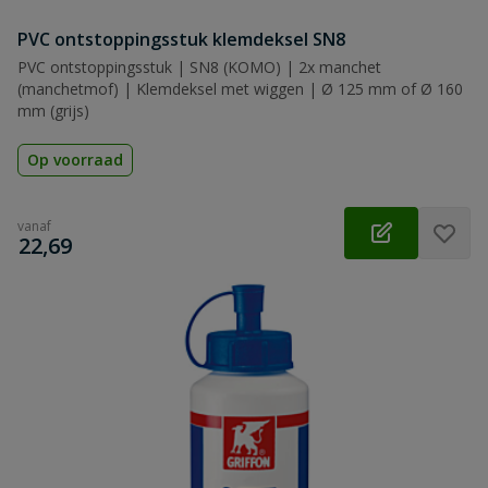
PVC ontstoppingsstuk klemdeksel SN8
PVC ontstoppingsstuk | SN8 (KOMO) | 2x manchet
(manchetmof) | Klemdeksel met wiggen | Ø 125 mm of Ø 160
mm (grijs)
Op voorraad
vanaf
€
22,69