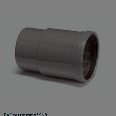
PVC zettingsmof SN8