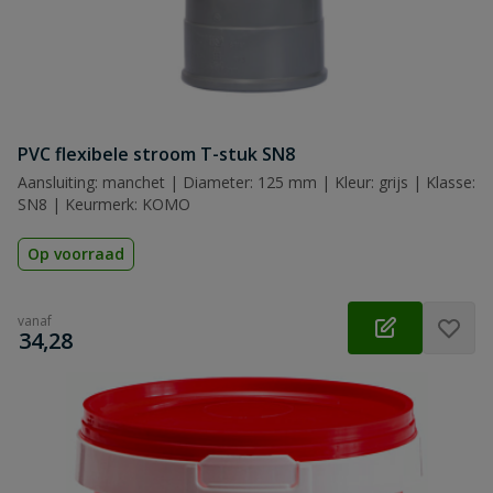
PVC flexibele stroom T-stuk SN8
Aansluiting: manchet | Diameter: 125 mm | Kleur: grijs | Klasse:
SN8 | Keurmerk: KOMO
Op voorraad
vanaf
€
34,28