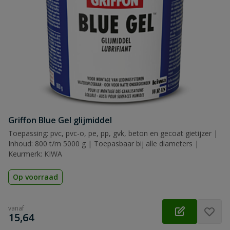
Griffon Blue Gel glijmiddel
Toepassing: pvc, pvc-o, pe, pp, gvk, beton en gecoat gietijzer |
Inhoud: 800 t/m 5000 g | Toepasbaar bij alle diameters |
Keurmerk: KIWA
Op voorraad
vanaf
€
15,64