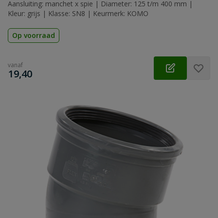
Aansluiting: manchet x spie | Diameter: 125 t/m 400 mm |
Kleur: grijs | Klasse: SN8 | Keurmerk: KOMO
Op voorraad
vanaf
€
19,40