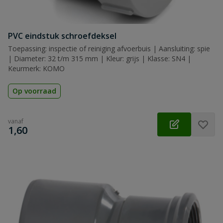
PVC eindstuk schroefdeksel
Toepassing: inspectie of reiniging afvoerbuis | Aansluiting: spie
| Diameter: 32 t/m 315 mm | Kleur: grijs | Klasse: SN4 |
Keurmerk: KOMO
Op voorraad
vanaf
€
1,60