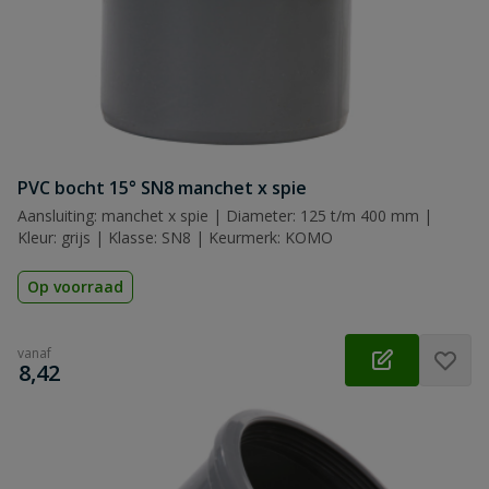
PVC bocht 15° SN8 manchet x spie
Aansluiting: manchet x spie | Diameter: 125 t/m 400 mm |
Kleur: grijs | Klasse: SN8 | Keurmerk: KOMO
Op voorraad
vanaf
€
8,42