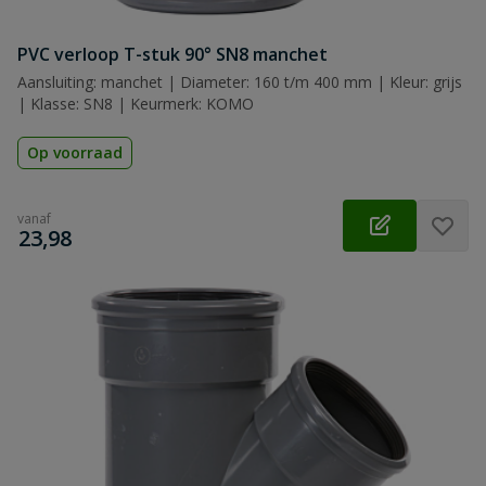
PVC verloop T-stuk 90° SN8 manchet
Aansluiting: manchet | Diameter: 160 t/m 400 mm | Kleur: grijs
| Klasse: SN8 | Keurmerk: KOMO
Op voorraad
vanaf
€
23,98