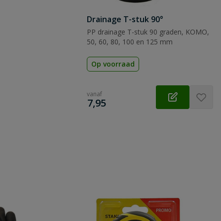
Drainage T-stuk 90°
PP drainage T-stuk 90 graden, KOMO,
50, 60, 80, 100 en 125 mm
Op voorraad
vanaf
€
7,95