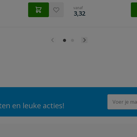
vanaf
€
3,32
E-mailadres
en en leuke acties!