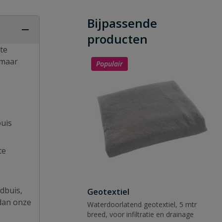
Bijpassende
producten
te
 maar
Populair
buis
te
ndbuis,
Geotextiel
 dan onze
Waterdoorlatend geotextiel, 5 mtr
breed, voor infiltratie en drainage