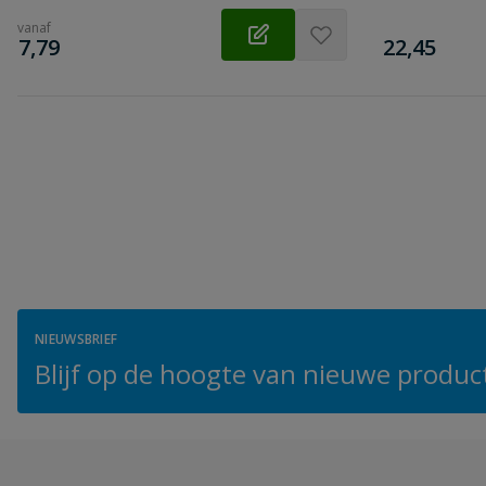
vanaf
€
€
7,79
22,45
NIEUWSBRIEF
Blijf op de hoogte van nieuwe product