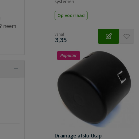
systemen
Op voorraad
!
es? neem
vanaf
€
3,35
Populair
Drainage afsluitkap