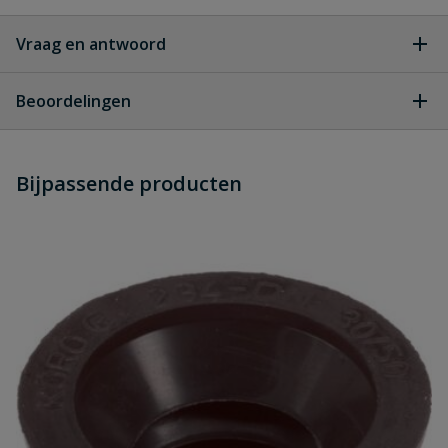
Vraag en antwoord
Geen vragen
Beoordelingen
Heb je zelf ook een vraag over
Stel jouw
Bijpassende producten
Schrijf zelf een beoordeling
vraag
dit product?
Je beoordeelt:
Flexibel closet aansluitstuk manchet
x lijm 110 mm
Uw waardering: