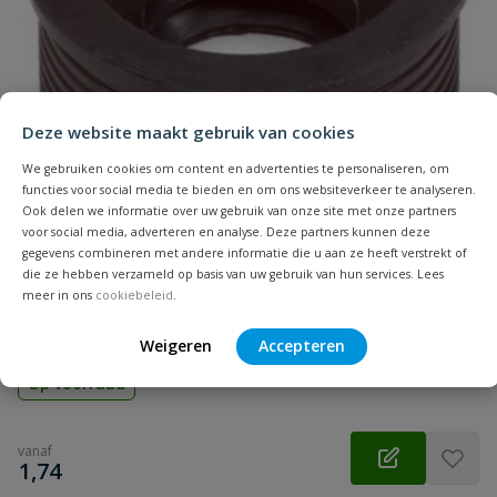
Naam
Samenvatting
Deze website maakt gebruik van cookies
Beoordeling
We gebruiken cookies om content en advertenties te personaliseren, om
functies voor social media te bieden en om ons websiteverkeer te analyseren.
Ook delen we informatie over uw gebruik van onze site met onze partners
voor social media, adverteren en analyse. Deze partners kunnen deze
gegevens combineren met andere informatie die u aan ze heeft verstrekt of
die ze hebben verzameld op basis van uw gebruik van hun services. Lees
Rubberen overgangsstuk
meer in ons
cookiebeleid
.
Beoordeling versturen
Aansluiting: inwendig lijm | Diameter: 32 t/m 75 mm | Kleur:
grijs | Keurmerk: KOMO
Weigeren
Accepteren
Op voorraad
vanaf
€
1,74