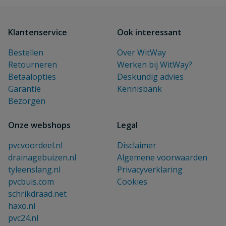
Klantenservice
Ook interessant
Bestellen
Over WitWay
Retourneren
Werken bij WitWay?
Betaalopties
Deskundig advies
Garantie
Kennisbank
Bezorgen
Onze webshops
Legal
pvcvoordeel.nl
Disclaimer
drainagebuizen.nl
Algemene voorwaarden
tyleenslang.nl
Privacyverklaring
pvcbuis.com
Cookies
schrikdraad.net
haxo.nl
pvc24.nl