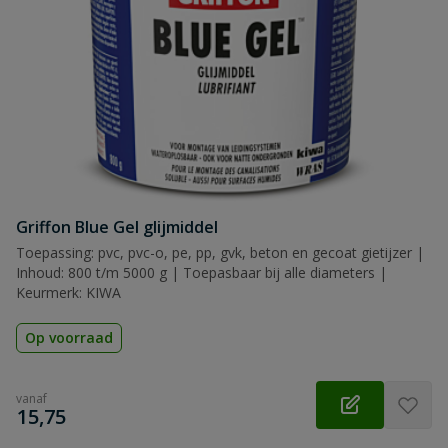
Griffon Blue Gel glijmiddel
Toepassing: pvc, pvc-o, pe, pp, gvk, beton en gecoat gietijzer |
Inhoud: 800 t/m 5000 g | Toepasbaar bij alle diameters |
Keurmerk: KIWA
Op voorraad
vanaf
€
15,75