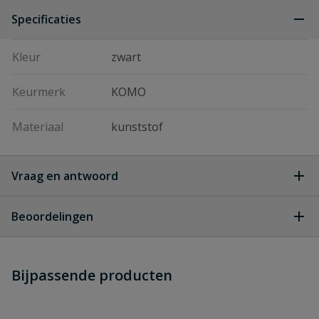
Specificaties
Kleur
zwart
Keurmerk
KOMO
Materiaal
kunststof
Vraag en antwoord
Geen vragen
Beoordelingen
Heb je zelf ook een vraag over
Stel jouw
Bijpassende producten
Schrijf zelf een beoordeling
vraag
dit product?
Je beoordeelt:
Actieve koolfilter 75/110 mm