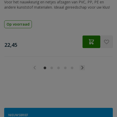
Voor het nauwkeurig en netjes afzagen van PVC, PP, PE en
andere kunststof materialen. Ideaal gereedschap voor uw klus!
Op voorraad
€
22,45
NIEUWSBRIEF