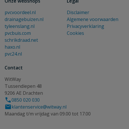
Onze webshops
Legal
pvcvoordeel.nl
Disclaimer
drainagebuizen.nl
Algemene voorwaarden
tyleenslang.nl
Privacyverklaring
pvcbuis.com
Cookies
schrikdraad.net
haxo.nl
pvc24.nl
Contact
WitWay
Tussendiepen 48
9206 AE Drachten
0850 020 030
klantenservice@witway.nl
Maandag t/m vrijdag van 09.00 tot 17.00