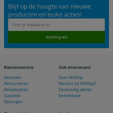
Blijf op de hoogte van nieuwe
producten en leuke acties!
E-mailadres
Inschrijven
Klantenservice
Ook interessant
Bestellen
Over WitWay
Retourneren
Werken bij WitWay?
Betaalopties
Deskundig advies
Garantie
Kennisbank
Bezorgen