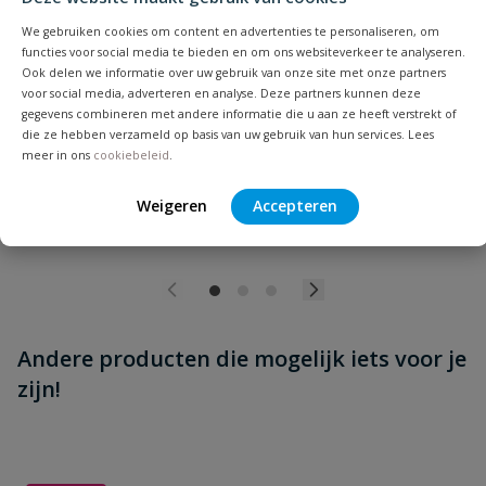
Beoordeling versturen
PVC overschuifmof
We gebruiken cookies om content en advertenties te personaliseren, om
Zonder stootrand | Diameter: 32 t/m 500 mm | Aansluiting:
functies voor social media te bieden en om ons websiteverkeer te analyseren.
manchet | Kleur: grijs | KOMO
Ook delen we informatie over uw gebruik van onze site met onze partners
voor social media, adverteren en analyse. Deze partners kunnen deze
Op voorraad
gegevens combineren met andere informatie die u aan ze heeft verstrekt of
die ze hebben verzameld op basis van uw gebruik van hun services. Lees
meer in ons
cookiebeleid
.
vanaf
€
2,70
Weigeren
Accepteren
Andere producten die mogelijk iets voor je
zijn!