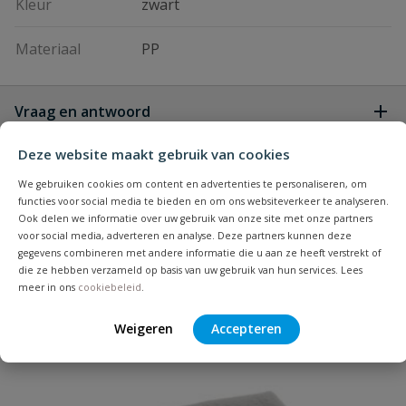
Kleur
zwart
Materiaal
PP
Vraag en antwoord
Geen vragen
Deze website maakt gebruik van cookies
Beoordelingen
We gebruiken cookies om content en advertenties te personaliseren, om
functies voor social media te bieden en om ons websiteverkeer te analyseren.
Heb je zelf ook een vraag over
Ook delen we informatie over uw gebruik van onze site met onze partners
Stel jouw
Bijpassende producten
voor social media, adverteren en analyse. Deze partners kunnen deze
Schrijf zelf een beoordeling
vraag
dit product?
gegevens combineren met andere informatie die u aan ze heeft verstrekt of
die ze hebben verzameld op basis van uw gebruik van hun services. Lees
Je beoordeelt:
Drainage afsluitkap 50 mm
meer in ons
cookiebeleid
.
Uw waardering:
Weigeren
Accepteren
Populair