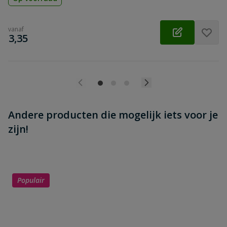
vanaf
€
3,35
Andere producten die mogelijk iets voor je
zijn!
Populair