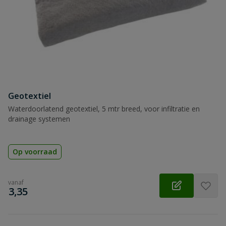
Samenvatting
Beoordeling
Geotextiel
Beoordeling versturen
Waterdoorlatend geotextiel, 5 mtr breed, voor infiltratie en
drainage systemen
Op voorraad
vanaf
€
3,35