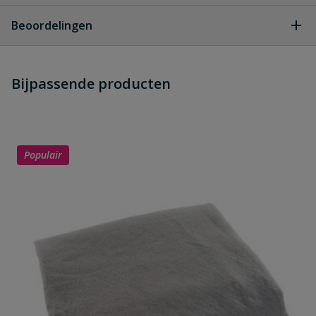
Geen vragen
Beoordelingen
Heb je zelf ook een vraag over
Stel jouw
Bijpassende producten
Schrijf zelf een beoordeling
vraag
dit product?
Je beoordeelt:
Drainage PP450 200mm rol 20
meter
Populair
Uw waardering:
Naam