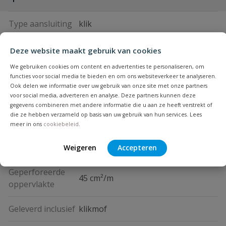
Type aansluiting
klik
Aantal perforaties
202
Deze website maakt gebruik van cookies
We gebruiken cookies om content en advertenties te personaliseren, om
Binnendiameter
182 mm
functies voor social media te bieden en om ons websiteverkeer te analyseren.
Ook delen we informatie over uw gebruik van onze site met onze partners
voor social media, adverteren en analyse. Deze partners kunnen deze
Buigstraal
0,4 mm
gegevens combineren met andere informatie die u aan ze heeft verstrekt of
die ze hebben verzameld op basis van uw gebruik van hun services. Lees
Diameter
200 mm
meer in ons
cookiebeleid
.
Kleur
zwart
Weigeren
Accepteren
Geperforeerde
45 cm²/m
oppervlakte
Geleverd inclusief
klikmof