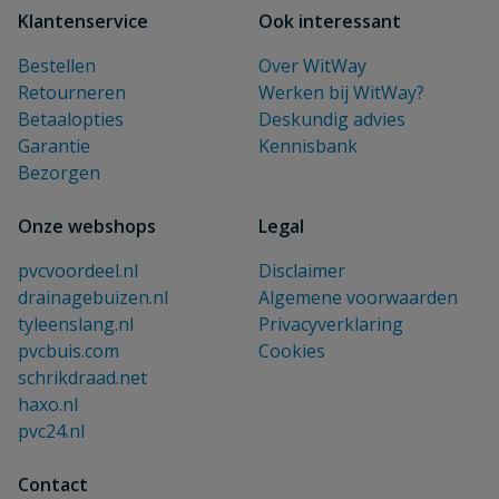
Klantenservice
Ook interessant
Bestellen
Over WitWay
Retourneren
Werken bij WitWay?
Betaalopties
Deskundig advies
Garantie
Kennisbank
Bezorgen
Onze webshops
Legal
pvcvoordeel.nl
Disclaimer
drainagebuizen.nl
Algemene voorwaarden
tyleenslang.nl
Privacyverklaring
pvcbuis.com
Cookies
schrikdraad.net
haxo.nl
pvc24.nl
Contact