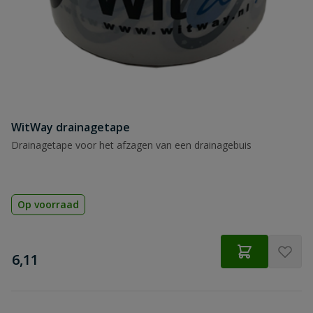
WitWay drainagetape
Drainagetape voor het afzagen van een drainagebuis
Op voorraad
€
6,11