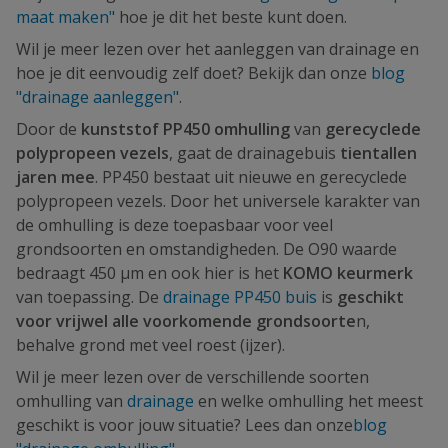
maat maken"
hoe je dit het beste kunt doen.
Wil je meer lezen over het aanleggen van drainage en
hoe je dit eenvoudig zelf doet? Bekijk dan onze
blog
"drainage aanleggen"
.
Door de
kunststof PP450 omhulling
van
gerecyclede
polypropeen vezels
, gaat de drainagebuis
tientallen
jaren mee
. PP450 bestaat uit nieuwe en gerecyclede
polypropeen vezels. Door het universele karakter van
de omhulling is deze toepasbaar voor veel
grondsoorten en omstandigheden. De O90 waarde
bedraagt 450 µm en ook hier is het
KOMO keurmerk
van toepassing. De
drainage PP450 buis
is
geschikt
voor vrijwel alle voorkomende grondsoorte
n,
behalve grond met veel roest (ijzer).
Wil je meer lezen over de verschillende soorten
omhulling van
drainage
en welke omhulling het meest
geschikt is voor jouw situatie? Lees dan onze
blog