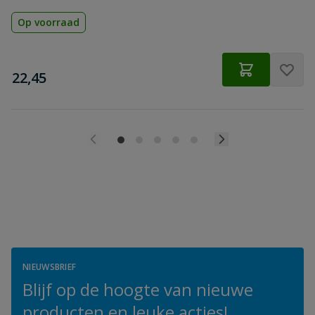
Op voorraad
€
22,45
NIEUWSBRIEF
Blijf op de hoogte van nieuwe
producten en leuke acties!