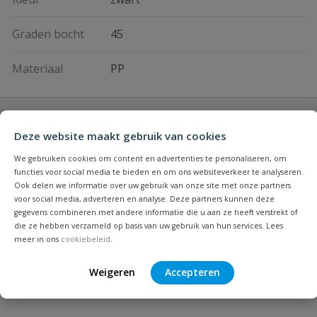
Graden bocht
45
Materiaal
PP
Vraag en antwoord
Deze website maakt gebruik van cookies
Geen vragen
Beoordelingen
We gebruiken cookies om content en advertenties te personaliseren, om
functies voor social media te bieden en om ons websiteverkeer te analyseren.
Ook delen we informatie over uw gebruik van onze site met onze partners
Heb je zelf ook een vraag over
voor social media, adverteren en analyse. Deze partners kunnen deze
Stel jouw
Bijpassende producten
gegevens combineren met andere informatie die u aan ze heeft verstrekt of
Schrijf zelf een beoordeling
vraag
dit product?
die ze hebben verzameld op basis van uw gebruik van hun services. Lees
meer in ons
cookiebeleid
.
Je beoordeelt:
Drainage T-stuk 45° 100 mm
Weigeren
Accepteren
Uw waardering:
Populair