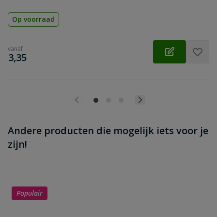
Op voorraad
vanaf
€
3,35
Andere producten die mogelijk iets voor je
zijn!
Populair