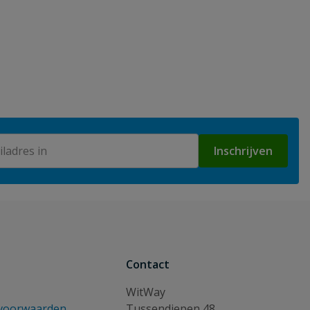
Inschrijven
Contact
WitWay
voorwaarden
Tussendiepen 48