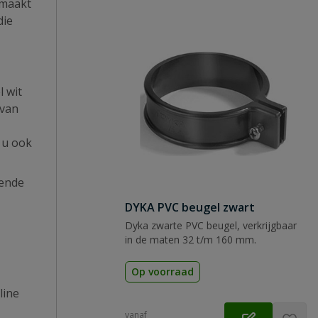
 maakt
die
 wit
 van
 u ook
gende
DYKA PVC beugel zwart
Dyka zwarte PVC beugel, verkrijgbaar
in de maten 32 t/m 160 mm.
Op voorraad
line
vanaf