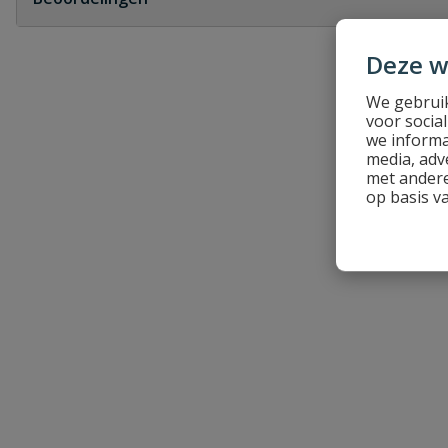
Heb je zelf ook een vraag over dit product?
Deze w
Schrijf zelf een beoordeling
We gebruik
voor socia
Je beoordeelt:
DYKA montage oog
we informa
media, adv
Uw waardering:
met andere
op basis v
Naam
Samenvatting