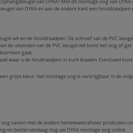
n (ophang)beugel van DYKA? Met dit montage oog van DYKA
pbeugel van DYKA en aan de andere kant een houtdraadpen 
ugel wit en de houtdraadpen. De schroef van de PVC beugel
van de uiteinden van de PVC beugel wit komt het oog of gat
 doorheen gaat.
raad waar u de houdraadpen in kunt draaien. Eventueel kunt
en grijze kleur. Het montage oog is verkrijgbaar in de vol
 oog samen met de andere hemelwaterafvoer prodcuten on
vering en bestel vandaag nog uw DYKA montage oog online.