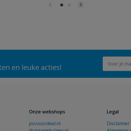
E-mailadres
en en leuke acties!
Onze webshops
Legal
pvcvoordeel.nl
Disclaimer
drainagebuizen.nl
Algemene 