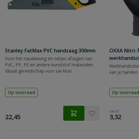
Stanley FatMax PVC handzaag 300mm
OXXA Nitri-
werkhandsc
Voor het nauwkeurig en netjes afzagen van
PVC, PP, PE en andere kunststof materialen.
Werkhandscho
Ideaal gereedschap voor uw klus!
van je handen 
Op voorraad
Op voorraa
vanaf
€
€
22,45
3,32