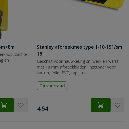
 5m+8m
Stanley afbreekmes type 1-10-151/sm
18
rknop, zachte
ng en
Geschikt voor nauwkeurig snijwerk en werkt
met 18 mm afbreekbladen. Inzetbaar voor
karton, folie, PVC, tapijt en
verpakkingsmateriaal.
Op voorraad
€
4,54