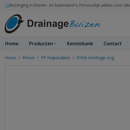
Ga naar de inhoud
Bezorging in binnen- en buitenland
Persoonlijk advies voor elk
Home
Producten
Kennisbank
Contact
Home
/
Afvoer
/
PP Hulpstukken
/
DYKA montage oog