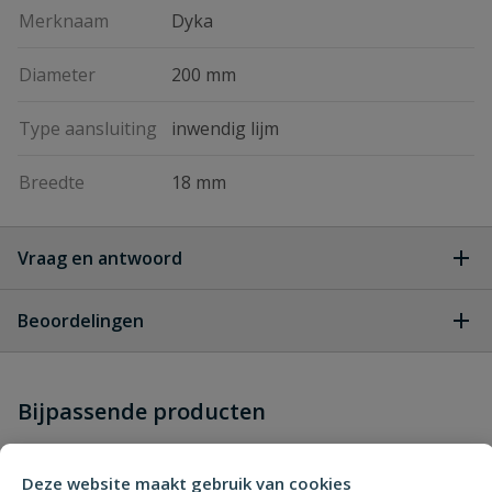
Merknaam
Dyka
Diameter
200 mm
Type aansluiting
inwendig lijm
Breedte
18 mm
Vraag en antwoord
Geen vragen
Beoordelingen
Heb je zelf ook een vraag over
Stel jouw
Bijpassende producten
Schrijf zelf een beoordeling
vraag
dit product?
Je beoordeelt:
Dyka vloerput 200 x 200
Deze website maakt gebruik van cookies