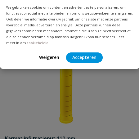
Uw waardering:
We gebruiken cookies om content en advertenties te personaliseren, om
functies voor social media te bieden en om ons websiteverkeer te analyseren.
Ook delen we informatie over uw gebruik van onze site met onze partners
voor social media, adverteren en analyse. Deze partners kunnen deze
gegevens combineren met andere informatie die u aan ze heeft verstrekt of
die ze hebben verzameld op basis van uw gebruik van hun services. Lees
meer in ons
cookiebeleid
.
Naam
Weigeren
Accepteren
Samenvatting
Beoordeling
Beoordeling versturen
Karmat infiltratieput 110 mm