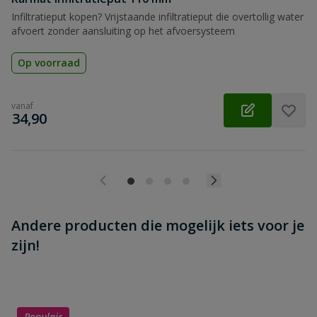
Infiltratieput kopen? Vrijstaande infiltratieput die overtollig water
afvoert zonder aansluiting op het afvoersysteem
Op voorraad
vanaf
€
34,90
Andere producten die mogelijk iets voor je
zijn!
Populair