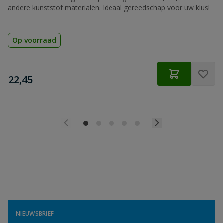
andere kunststof materialen. Ideaal gereedschap voor uw klus!
Op voorraad
€
22,45
NIEUWSBRIEF