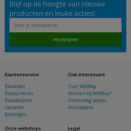
Blijf op de hoogte van nieuwe
producten en leuke acties!
E-mailadres
Inschrijven
Klantenservice
Ook interessant
Bestellen
Over WitWay
Retourneren
Werken bij WitWay?
Betaalopties
Deskundig advies
Garantie
Kennisbank
Bezorgen
Onze webshops
Legal