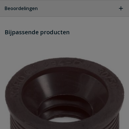
Geen vragen
Beoordelingen
Heb je zelf ook een vraag over
Stel jouw
Bijpassende producten
Schrijf zelf een beoordeling
vraag
dit product?
Je beoordeelt:
Flexibele bocht 45° 63 mm
Uw waardering:
Naam
Samenvatting