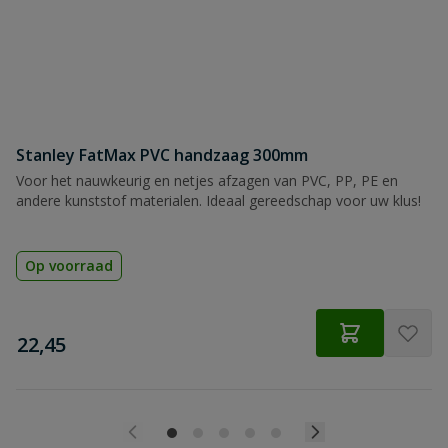
Stanley FatMax PVC handzaag 300mm
Voor het nauwkeurig en netjes afzagen van PVC, PP, PE en
andere kunststof materialen. Ideaal gereedschap voor uw klus!
Op voorraad
€
22,45