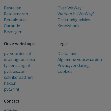
Bestellen
Over WitWay
Retourneren
Werken bij WitWay?
Betaalopties
Deskundig advies
Garantie
Kennisbank
Bezorgen
Onze webshops
Legal
pvcvoordeel.nl
Disclaimer
drainagebuizen.nl
Algemene voorwaarden
tyleenslang.nl
Privacyverklaring
pvcbuis.com
Cookies
schrikdraad.net
haxo.nl
pvc24.nl
Contact