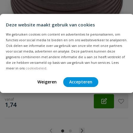
Beoordeling
Deze website maakt gebruik van cookies
We gebruiken cookies om content en advertenties te personaliseren, om
functies voor social media te bieden en om ons websiteverkeer te analyseren.
Ook delen we informatie over uw gebruik van onze site met onze partners
Beoordeling versturen
voor social media, adverteren en analyse. Deze partners kunnen deze
Rubberen overgangsstuk
gegevens combineren met andere informatie die u aan ze heeft verstrekt of
Aansluiting: inwendig lijm | Diameter: 32 t/m 75 mm | Kleur:
die ze hebben verzameld op basis van uw gebruik van hun services. Lees
grijs | Keurmerk: KOMO
meer in ons
cookiebeleid
.
Op voorraad
Weigeren
Accepteren
vanaf
€
1,74