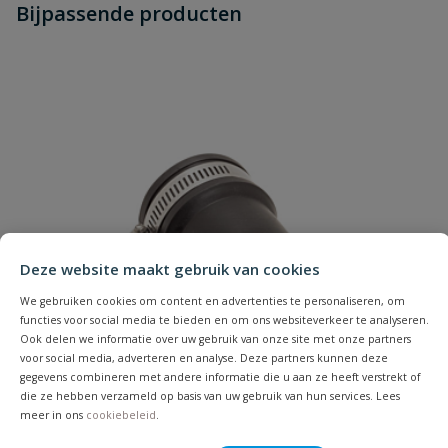
Bijpassende producten
Schrijf zelf een beoordeling
vraag
dit product?
Je beoordeelt:
Flexibele eindkap
Uw waardering:
Deze website maakt gebruik van cookies
Naam
We gebruiken cookies om content en advertenties te personaliseren, om
functies voor social media te bieden en om ons websiteverkeer te analyseren.
Samenvatting
Ook delen we informatie over uw gebruik van onze site met onze partners
voor social media, adverteren en analyse. Deze partners kunnen deze
gegevens combineren met andere informatie die u aan ze heeft verstrekt of
Beoordeling
die ze hebben verzameld op basis van uw gebruik van hun services. Lees
meer in ons
cookiebeleid
.