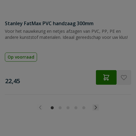
Stanley FatMax PVC handzaag 300mm
Voor het nauwkeurig en netjes afzagen van PVC, PP, PE en
andere kunststof materialen. Ideaal gereedschap voor uw klus!
Op voorraad
€
22,45