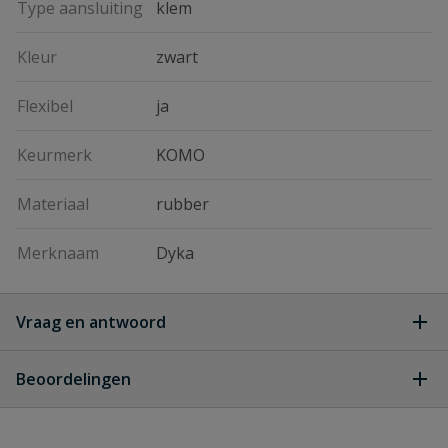
Type aansluiting
klem
Kleur
zwart
Flexibel
ja
Keurmerk
KOMO
Materiaal
rubber
Merknaam
Dyka
Vraag en antwoord
Geen vragen
Beoordelingen
Heb je zelf ook een vraag over
Stel jouw