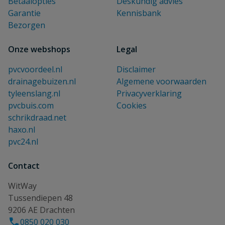
Betaalopties
Deskundig advies
Garantie
Kennisbank
Bezorgen
Onze webshops
Legal
pvcvoordeel.nl
Disclaimer
drainagebuizen.nl
Algemene voorwaarden
tyleenslang.nl
Privacyverklaring
pvcbuis.com
Cookies
schrikdraad.net
haxo.nl
pvc24.nl
Contact
WitWay
Tussendiepen 48
9206 AE Drachten
0850 020 030