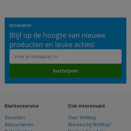
NIEUWSBRIEF
Blijf op de hoogte van nieuwe
producten en leuke acties!
E-mailadres
Inschrijven
Klantenservice
Ook interessant
Bestellen
Over WitWay
Retourneren
Werken bij WitWay?