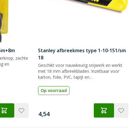
 5m+8m
Stanley afbreekmes type 1-10-151/sm
18
rknop, zachte
ng en
Geschikt voor nauwkeurig snijwerk en werkt
met 18 mm afbreekbladen. Inzetbaar voor
karton, folie, PVC, tapijt en
verpakkingsmateriaal.
Op voorraad
€
4,54