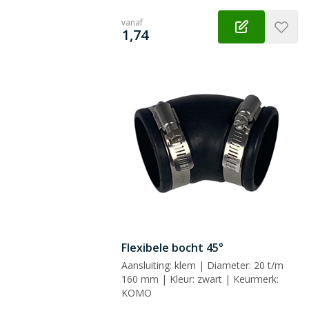
vanaf
€
1,74
Flexibele bocht 45°
Aansluiting: klem | Diameter: 20 t/m
160 mm | Kleur: zwart | Keurmerk:
KOMO