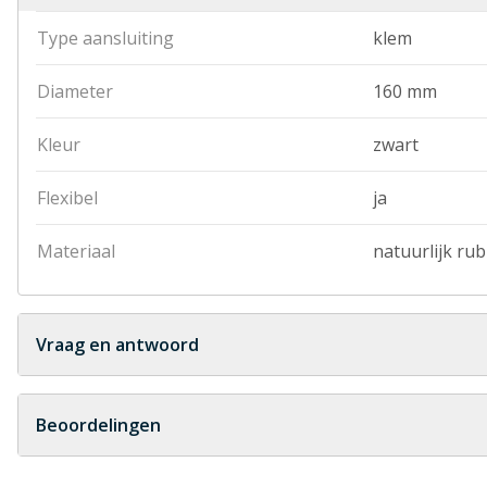
Type aansluiting
klem
Diameter
160 mm
Kleur
zwart
Flexibel
ja
Materiaal
natuurlijk ru
Vraag en antwoord
Geen vragen
Beoordelingen
Heb je zelf ook een vraag over dit product?