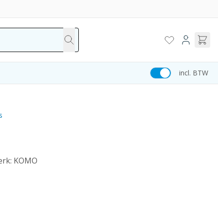
incl. BTW
s
merk: KOMO