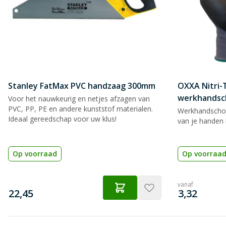
Stanley FatMax PVC handzaag 300mm
OXXA Nitri-
werkhandsc
Voor het nauwkeurig en netjes afzagen van
PVC, PP, PE en andere kunststof materialen.
Werkhandscho
Ideaal gereedschap voor uw klus!
van je handen 
Op voorraad
Op voorraa
vanaf
€
€
22,45
3,32