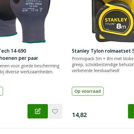
Tech 14-690
Stanley Tylon rolmaatset
hoenen per paar
Promopack 5m + 8m met blokee
greep, schokbestendige behuizi
enen voor goede bescherming
verbeterde leesbaarheid!
bij diverse werkzaamheden.
d
Op voorraad
€
14,82