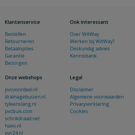
Klantenservice
Ook interessant
Bestellen
Over WitWay
Retourneren
Werken bij WitWay?
Betaalopties
Deskundig advies
Garantie
Kennisbank
Bezorgen
Onze webshops
Legal
pvcvoordeel.nl
Disclaimer
drainagebuizen.nl
Algemene voorwaarden
tyleenslang.nl
Privacyverklaring
pvcbuis.com
Cookies
schrikdraad.net
haxo.nl
pvc24.nl