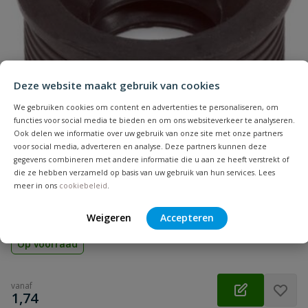
Naam
Samenvatting
Deze website maakt gebruik van cookies
Beoordeling
We gebruiken cookies om content en advertenties te personaliseren, om
functies voor social media te bieden en om ons websiteverkeer te analyseren.
Ook delen we informatie over uw gebruik van onze site met onze partners
voor social media, adverteren en analyse. Deze partners kunnen deze
gegevens combineren met andere informatie die u aan ze heeft verstrekt of
die ze hebben verzameld op basis van uw gebruik van hun services. Lees
Beoordeling versturen
Rubberen overgangsstuk
meer in ons
cookiebeleid
.
Aansluiting: inwendig lijm | Diameter: 32 t/m 75 mm | Kleur:
grijs | Keurmerk: KOMO
Weigeren
Accepteren
Op voorraad
vanaf
€
1,74