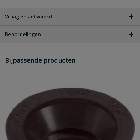
Vraag en antwoord
Geen vragen
Beoordelingen
Heb je zelf ook een vraag over
Stel jouw
Bijpassende producten
Schrijf zelf een beoordeling
vraag
dit product?
Je beoordeelt:
Flexibele verloopsok 32 mm x 20 mm
Uw waardering: