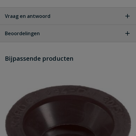
Vraag en antwoord
Geen vragen
Beoordelingen
Heb je zelf ook een vraag over
Stel jouw
Bijpassende producten
Schrijf zelf een beoordeling
vraag
dit product?
Je beoordeelt:
Flexibele verloopsok 90 mm x 40 mm
Uw waardering: