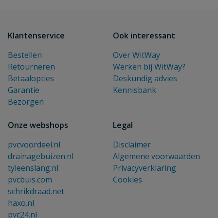
Klantenservice
Ook interessant
Bestellen
Over WitWay
Retourneren
Werken bij WitWay?
Betaalopties
Deskundig advies
Garantie
Kennisbank
Bezorgen
Onze webshops
Legal
pvcvoordeel.nl
Disclaimer
drainagebuizen.nl
Algemene voorwaarden
tyleenslang.nl
Privacyverklaring
pvcbuis.com
Cookies
schrikdraad.net
haxo.nl
pvc24.nl