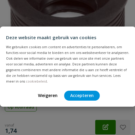
Naam
Samenvatting
Deze website maakt gebruik van cookies
Beoordeling
We gebruiken cookies om content en advertenties te personaliseren, om
functies voor social media te bieden en om ons websiteverkeer te analyseren.
Ook delen we informatie over uw gebruik van onze site met onze partners
voor social media, adverteren en analyse. Deze partners kunnen deze
gegevens combineren met andere informatie die u aan ze heeft verstrekt of
die ze hebben verzameld op basis van uw gebruik van hun services. Lees
Beoordeling versturen
Rubberen overgangsstuk
meer in ons
cookiebeleid
.
Aansluiting: inwendig lijm | Diameter: 32 t/m 75 mm | Kleur:
grijs | Keurmerk: KOMO
Weigeren
Accepteren
Op voorraad
vanaf
€
1,74