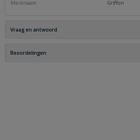
Merknaam
Griffon
Vraag en antwoord
Geen vragen
Beoordelingen
Heb je zelf ook een vraag over dit product?
Schrijf zelf een beoordeling
Je beoordeelt:
Griffon glijmiddel spuitbus 400 ml
Uw waardering: