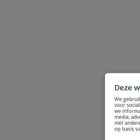
Naam
Samenvatting
Beoordeling
Deze w
Beoordeling versturen
We gebruik
voor socia
we informa
media, adv
met andere
op basis v