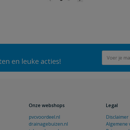
E-mailadres
en en leuke acties!
Onze webshops
Legal
pvcvoordeel.nl
Disclaimer
drainagebuizen.nl
Algemene 