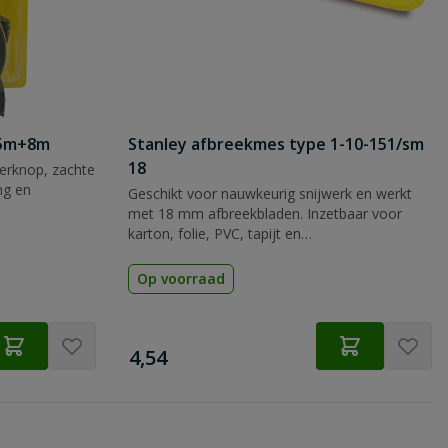
 5m+8m
Stanley afbreekmes type 1-10-151/sm
18
rknop, zachte
ng en
Geschikt voor nauwkeurig snijwerk en werkt
met 18 mm afbreekbladen. Inzetbaar voor
karton, folie, PVC, tapijt en
verpakkingsmateriaal.
Op voorraad
€
4,54