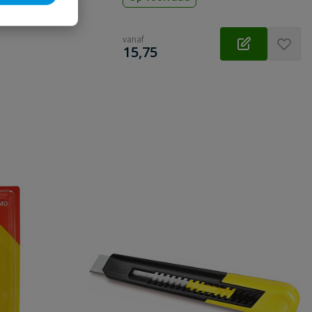
vanaf
€
15,75