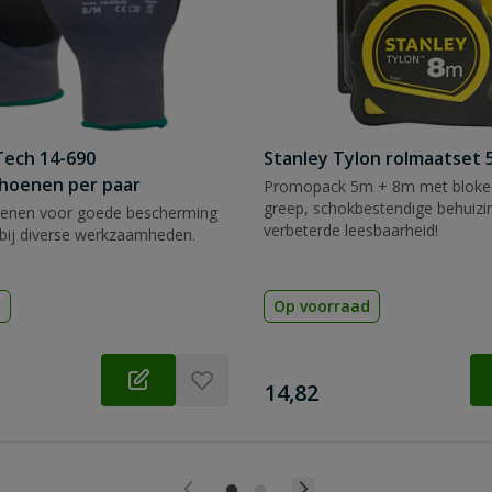
Tech 14-690
Stanley Tylon rolmaatset
hoenen per paar
Promopack 5m + 8m met blokee
greep, schokbestendige behuizi
enen voor goede bescherming
verbeterde leesbaarheid!
bij diverse werkzaamheden.
d
Op voorraad
€
14,82