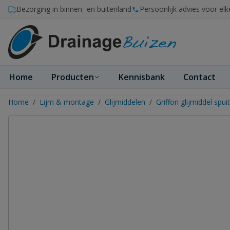
Ga naar de inhoud
Bezorging in binnen- en buitenland
Persoonlijk advies voor elk
Home
Producten
Kennisbank
Contact
Home
/
Lijm & montage
/
Glijmiddelen
/
Griffon glijmiddel spu