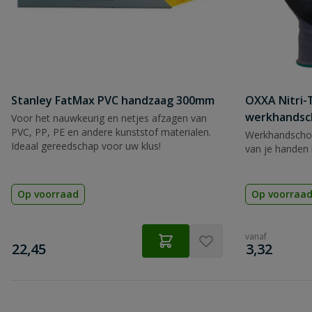
Stanley FatMax PVC handzaag 300mm
OXXA Nitri-
werkhandsc
Voor het nauwkeurig en netjes afzagen van
PVC, PP, PE en andere kunststof materialen.
Werkhandscho
Ideaal gereedschap voor uw klus!
van je handen 
Op voorraad
Op voorraa
vanaf
€
€
22,45
3,32