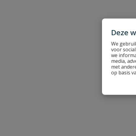
Naam
Deze w
We gebruik
Samenvatting
voor socia
we informa
media, adv
Beoordeling
met andere
op basis v
Beoordeling versturen