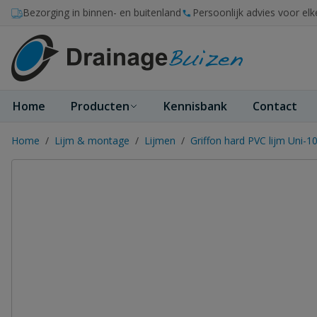
Ga naar de inhoud
Bezorging in binnen- en buitenland
Persoonlijk advies voor elk
Home
Producten
Kennisbank
Contact
Home
/
Lijm & montage
/
Lijmen
/
Griffon hard PVC lijm Uni-1