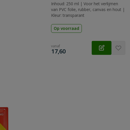
Inhoud: 250 ml | Voor het verlijmen
van PVC folie, rubber, canvas en hout |
Kleur: transparant
Op voorraad
vanaf
€
17,60