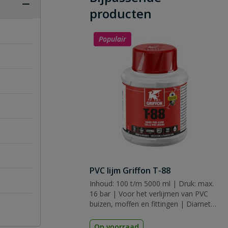
producten
Populair
PVC lijm Griffon T-88
Inhoud: 100 t/m 5000 ml | Druk: max.
16 bar | Voor het verlijmen van PVC
buizen, moffen en fittingen | Diameter:
tot 160 mm | Keurmerk: KIWA, KOMO
& ACS
Op voorraad