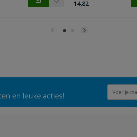
€
14,82
E-mailadres
en en leuke acties!