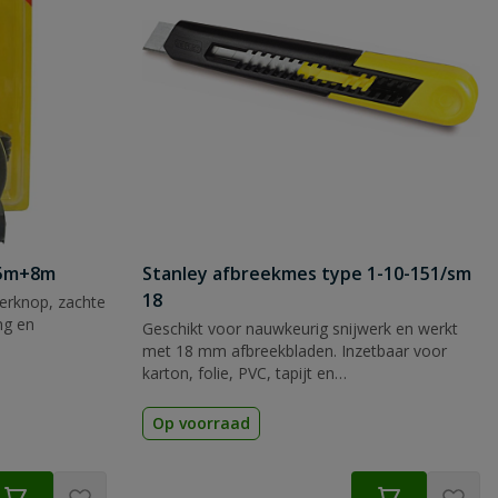
 5m+8m
Stanley afbreekmes type 1-10-151/sm
18
rknop, zachte
ng en
Geschikt voor nauwkeurig snijwerk en werkt
met 18 mm afbreekbladen. Inzetbaar voor
karton, folie, PVC, tapijt en
verpakkingsmateriaal.
Op voorraad