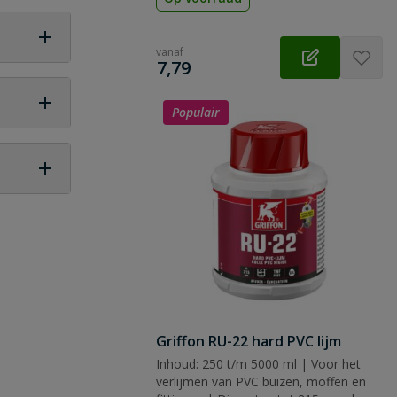
vanaf
€
7,79
load
Populair
 vraag
Griffon RU-22 hard PVC lijm
Inhoud: 250 t/m 5000 ml | Voor het
verlijmen van PVC buizen, moffen en