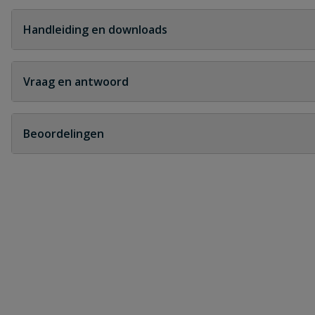
Handleiding en downloads
Griffon UNI-100 specificaties
Griffon_UNI-100_spe
Vraag en antwoord
Geen vragen
Beoordelingen
Heb je zelf ook een vraag over dit product?
Schrijf zelf een beoordeling
Je beoordeelt:
Griffon hard PVC lijm Uni-100 bus 250 
Uw waardering: