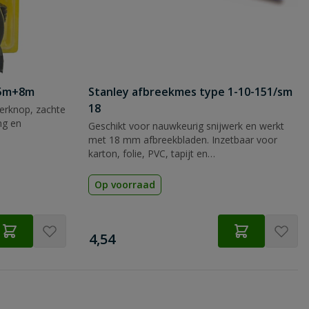
 5m+8m
Stanley afbreekmes type 1-10-151/sm
18
rknop, zachte
ng en
Geschikt voor nauwkeurig snijwerk en werkt
met 18 mm afbreekbladen. Inzetbaar voor
karton, folie, PVC, tapijt en
verpakkingsmateriaal.
Op voorraad
€
4,54