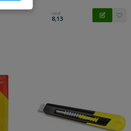
vanaf
€
8,13