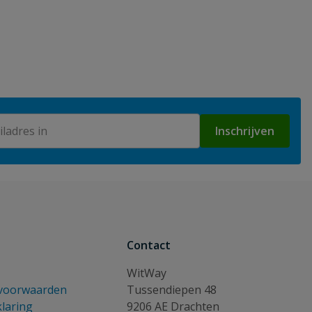
Inschrijven
Contact
WitWay
voorwaarden
Tussendiepen 48
klaring
9206 AE Drachten