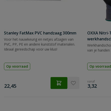
Stanley FatMax PVC handzaag 300mm
OXXA Nitri-
werkhandsc
Voor het nauwkeurig en netjes afzagen van
PVC, PP, PE en andere kunststof materialen.
Werkhandscho
Ideaal gereedschap voor uw klus!
van je handen 
Op voorraad
Op voorraa
vanaf
€
€
22,45
3,32