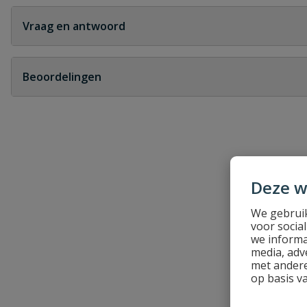
Vraag en antwoord
Geen vragen
Beoordelingen
Heb je zelf ook een vraag over dit product?
Schrijf zelf een beoordeling
Je beoordeelt:
Griffon scrub wipes
Deze w
Uw waardering:
We gebruik
voor socia
we informa
media, adv
met andere
op basis v