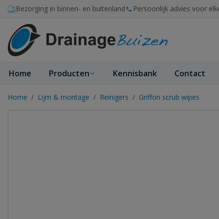
Ga naar de inhoud
Bezorging in binnen- en buitenland
Persoonlijk advies voor elk
Home
Producten
Kennisbank
Contact
Home
/
Lijm & montage
/
Reinigers
/
Griffon scrub wipes