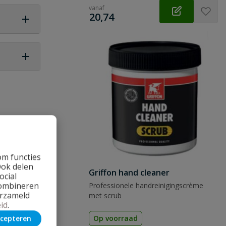
vanaf
€
20,74
 vraag
om functies
Ook delen
Griffon hand cleaner
ocial
combineren
Professionele handreinigingscrème
erzameld
met scrub
id
.
cepteren
Op voorraad