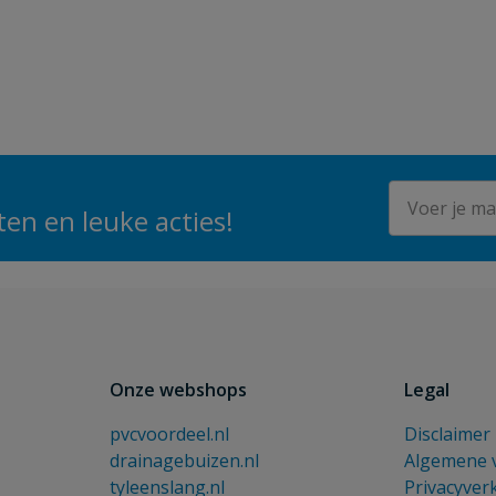
E-mailadres
en en leuke acties!
Onze webshops
Legal
pvcvoordeel.nl
Disclaimer
drainagebuizen.nl
Algemene 
tyleenslang.nl
Privacyver