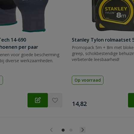
Tech 14-690
Stanley Tylon rolmaatset
hoenen per paar
Promopack 5m + 8m met blokee
greep, schokbestendige behuizi
enen voor goede bescherming
verbeterde leesbaarheid!
bij diverse werkzaamheden.
d
Op voorraad
€
14,82