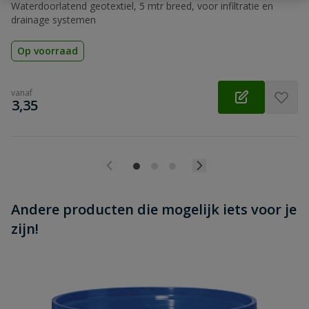
Beoordeling versturen
Waterdoorlatend geotextiel, 5 mtr breed, voor infiltratie en
drainage systemen
Op voorraad
vanaf
€
3,35
Andere producten die mogelijk iets voor je
zijn!