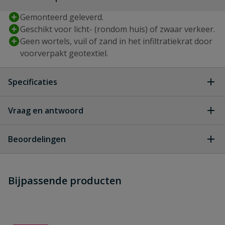
Gemonteerd geleverd.
Geschikt voor licht- (rondom huis) of zwaar verkeer.
Geen wortels, vuil of zand in het infiltratiekrat door
voorverpakt geotextiel.
Specificaties
Type aansluiting
manchet
Vraag en antwoord
Geen vragen
Breedte
2000 mm
Beoordelingen
Geschikt voor
ja
Heb je zelf ook een vraag over
zwaar verkeer
Stel jouw
Bijpassende producten
Schrijf zelf een beoordeling
vraag
dit product?
Hoogte
400 mm
Je beoordeelt:
Infiltratiekrat 1600 liter zwaar
belastbaar 200 x 200 x 40 cm
Inhoud
1600