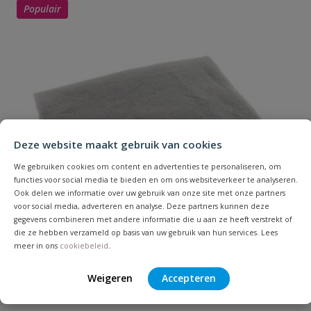
Populair
Uw waardering:
Inspecteerbaar
nee
Installatiediepte
60 cm
licht verkeer
Installatiediepte
20 cm - 40 cm
onbelast
Naam
Deze website maakt gebruik van cookies
Installatiediepte
We gebruiken cookies om content en advertenties te personaliseren, om
80 cm
Samenvatting
zwaar verkeer
functies voor social media te bieden en om ons websiteverkeer te analyseren.
Ook delen we informatie over uw gebruik van onze site met onze partners
voor social media, adverteren en analyse. Deze partners kunnen deze
Lengte
2000 mm
Beoordeling
gegevens combineren met andere informatie die u aan ze heeft verstrekt of
die ze hebben verzameld op basis van uw gebruik van hun services. Lees
Materiaal
PP
meer in ons
cookiebeleid
.
Weigeren
Accepteren
Geotextiel