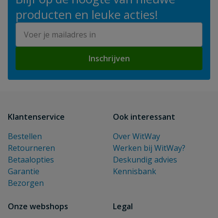
producten en leuke acties!
E-mailadres
Inschrijven
Klantenservice
Ook interessant
Bestellen
Over WitWay
Retourneren
Werken bij WitWay?
Betaalopties
Deskundig advies
Garantie
Kennisbank
Bezorgen
Onze webshops
Legal