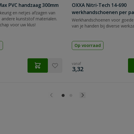
tMax PVC handzaag 300mm
OXXA Nitri-Tech 14-690
werkhandschoenen per pa
eurig en netjes afzagen van
 andere kunststof materialen.
Werkhandschoenen voor goede
chap voor uw klus!
van je handen bij diverse werk
d
Op voorraad
vanaf
€
3,32