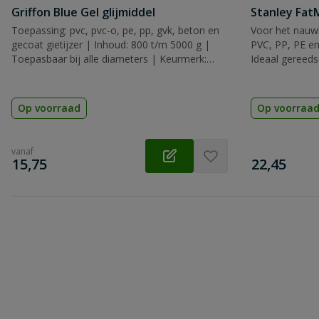
Griffon Blue Gel glijmiddel
Stanley Fa
Toepassing: pvc, pvc-o, pe, pp, gvk, beton en
Voor het nauwk
gecoat gietijzer | Inhoud: 800 t/m 5000 g |
PVC, PP, PE en
Toepasbaar bij alle diameters | Keurmerk:
Ideaal gereeds
KIWA
Op voorraad
Op voorraa
vanaf
€
€
15,75
22,45