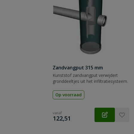
Zandvangput 315 mm
Kunststof zandvangput verwijdert
gronddeeltjes uit het infiltratiesysteem.
Op voorraad
vanaf
€
122,51