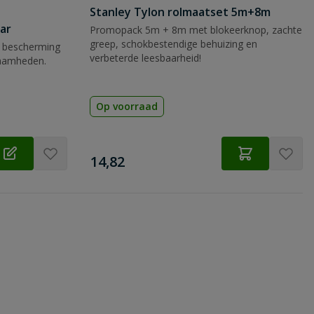
Stanley Tylon rolmaatset 5m+8m
ar
Promopack 5m + 8m met blokeerknop, zachte
greep, schokbestendige behuizing en
 bescherming
verbeterde leesbaarheid!
zaamheden.
Op voorraad
€
14,82