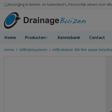
Ga naar de inhoud
Bezorging in binnen- en buitenland
Persoonlijk advies voor elk
Home
Producten
Kennisbank
Contact
Home
/
Infiltratiesysteem
/
Infiltratiekrat 400 liter zwaar belast