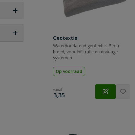
Geotextiel
Waterdoorlatend geotextiel, 5 mtr
 vraag
breed, voor infiltratie en drainage
systemen
Op voorraad
vanaf
€
3,35