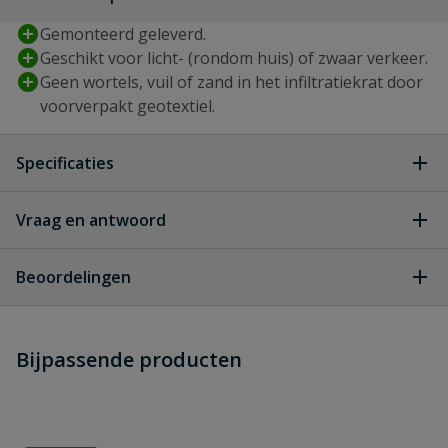
Gemonteerd geleverd.
Geschikt voor licht- (rondom huis) of zwaar verkeer.
Geen wortels, vuil of zand in het infiltratiekrat door
voorverpakt geotextiel.
Specificaties
Type aansluiting
manchet
Vraag en antwoord
Geen vragen
Breedte
1000 mm
Beoordelingen
Geschikt voor
ja
Heb je zelf ook een vraag over
zwaar verkeer
Stel jouw
Bijpassende producten
Schrijf zelf een beoordeling
vraag
dit product?
Hoogte
400 mm
Je beoordeelt:
Infiltratiekrat 400 liter zwaar
belastbaar 100 x 100 x 40 cm
Inhoud
400