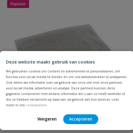
Populair
Uw waardering:
Inspecteerbaar
nee
Installatiediepte
60 cm
licht verkeer
Installatiediepte
20 cm - 40 cm
onbelast
Naam
Deze website maakt gebruik van cookies
Installatiediepte
We gebruiken cookies om content en advertenties te personaliseren, om
80 cm
Samenvatting
zwaar verkeer
functies voor social media te bieden en om ons websiteverkeer te analyseren.
Ook delen we informatie over uw gebruik van onze site met onze partners
voor social media, adverteren en analyse. Deze partners kunnen deze
Lengte
1000 mm
Beoordeling
gegevens combineren met andere informatie die u aan ze heeft verstrekt of
die ze hebben verzameld op basis van uw gebruik van hun services. Lees
Materiaal
PP
meer in ons
cookiebeleid
.
Weigeren
Accepteren
Geotextiel