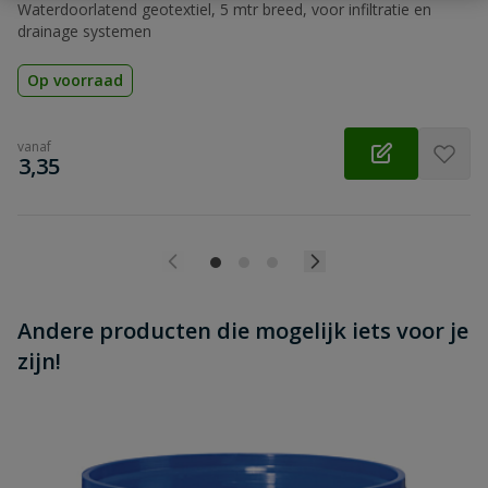
Beoordeling versturen
Waterdoorlatend geotextiel, 5 mtr breed, voor infiltratie en
drainage systemen
Op voorraad
vanaf
€
3,35
Andere producten die mogelijk iets voor je
zijn!