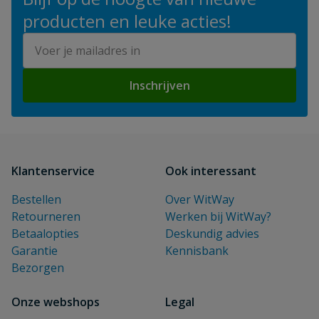
producten en leuke acties!
E-mailadres
Inschrijven
Klantenservice
Ook interessant
Bestellen
Over WitWay
Retourneren
Werken bij WitWay?
Betaalopties
Deskundig advies
Garantie
Kennisbank
Bezorgen
Onze webshops
Legal