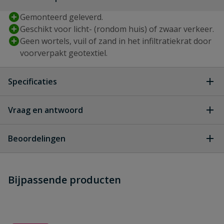
Gemonteerd geleverd.
Geschikt voor licht- (rondom huis) of zwaar verkeer.
Geen wortels, vuil of zand in het infiltratiekrat door
voorverpakt geotextiel.
Specificaties
Type aansluiting
manchet
Vraag en antwoord
Geen vragen
Breedte
1000 mm
Beoordelingen
Geschikt voor
ja
Heb je zelf ook een vraag over
zwaar verkeer
Stel jouw
Bijpassende producten
Schrijf zelf een beoordeling
vraag
dit product?
Hoogte
400 mm
Je beoordeelt:
Infiltratiekrat 600 liter zwaar
belastbaar 150 x 100 x 40 cm
Inhoud
600