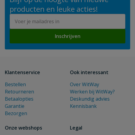
producten en leuke acties!
E-mailadres
Inschrijven
Klantenservice
Ook interessant
Bestellen
Over WitWay
Retourneren
Werken bij WitWay?
Betaalopties
Deskundig advies
Garantie
Kennisbank
Bezorgen
Onze webshops
Legal