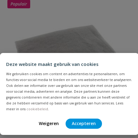
Populair
Uw waardering:
Inspecteerbaar
nee
Installatiediepte
60 cm
licht verkeer
Installatiediepte
20 cm - 40 cm
onbelast
Naam
Deze website maakt gebruik van cookies
Installatiediepte
We gebruiken cookies om content en advertenties te personaliseren, om
80 cm
Samenvatting
zwaar verkeer
functies voor social media te bieden en om ons websiteverkeer te analyseren.
Ook delen we informatie over uw gebruik van onze site met onze partners
voor social media, adverteren en analyse. Deze partners kunnen deze
Lengte
1500 mm
Beoordeling
gegevens combineren met andere informatie die u aan ze heeft verstrekt of
die ze hebben verzameld op basis van uw gebruik van hun services. Lees
Materiaal
PP
meer in ons
cookiebeleid
.
Weigeren
Accepteren
Geotextiel