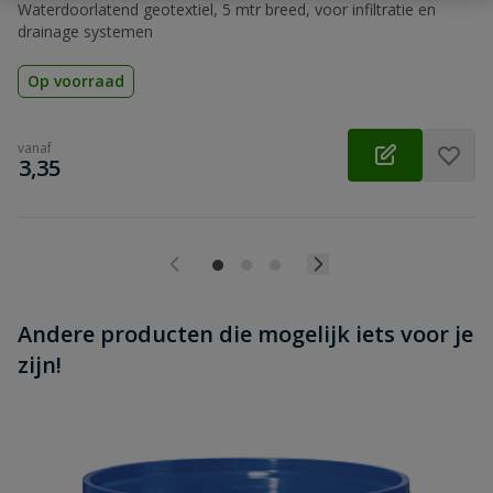
Beoordeling versturen
Waterdoorlatend geotextiel, 5 mtr breed, voor infiltratie en
drainage systemen
Op voorraad
vanaf
€
3,35
Andere producten die mogelijk iets voor je
zijn!