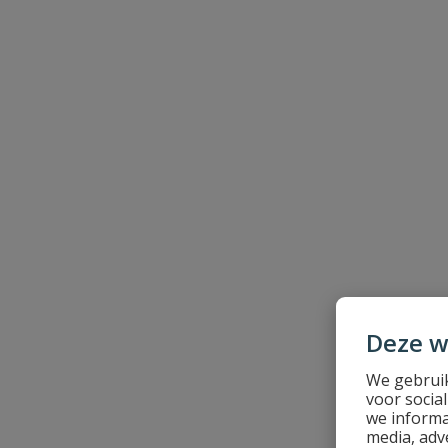
Beoordeling versturen
Deze w
We gebruik
voor socia
we informa
media, adv