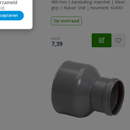
erzameld
400 mm | Aansluiting: manchet | Kleur:
id
.
grijs | Klasse: SN8 | Keurmerk: KOMO
cepteren
Op voorraad
vanaf
€
7,39