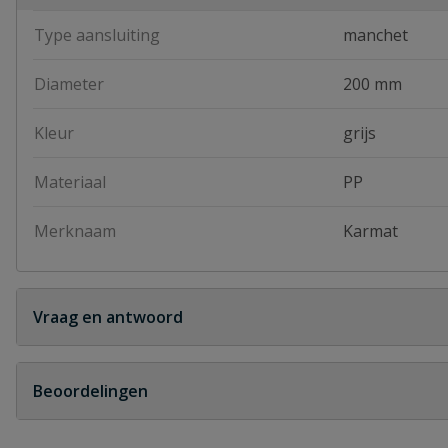
Type aansluiting
manchet
Diameter
200 mm
Kleur
grijs
Materiaal
PP
Merknaam
Karmat
Vraag en antwoord
Geen vragen
Beoordelingen
Heb je zelf ook een vraag over dit product?