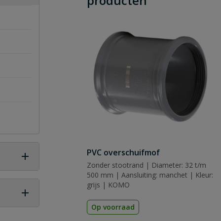
producten
PVC overschuifmof
Zonder stootrand | Diameter: 32 t/m
500 mm | Aansluiting: manchet | Kleur:
grijs | KOMO
Op voorraad
 vraag