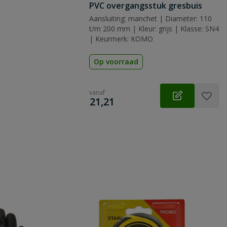
PVC overgangsstuk gresbuis
Aansluiting: manchet | Diameter: 110
t/m 200 mm | Kleur: grijs | Klasse: SN4
| Keurmerk: KOMO
Op voorraad
vanaf
€
21,21