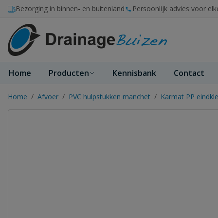
Ga naar de inhoud
Bezorging in binnen- en buitenland
Persoonlijk advies voor elk
Home
Producten
Kennisbank
Contact
Home
/
Afvoer
/
PVC hulpstukken manchet
/
Karmat PP eindkl