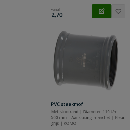
vanaf
€
2,70
PVC steekmof
Met stootrand | Diameter: 110 t/m
500 mm | Aansluiting: manchet | Kleur:
grijs | KOMO