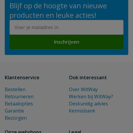
Blijf op de hoogte van nieuwe
producten en leuke acties!
E-mailadres
Inschrijven
Klantenservice
Ook interessant
Bestellen
Over WitWay
Retourneren
Werken bij WitWay?
Betaalopties
Deskundig advies
Garantie
Kennisbank
Bezorgen
Onze webshops
Legal