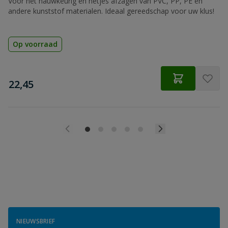
Voor het nauwkeurig en netjes afzagen van PVC, PP, PE en
andere kunststof materialen. Ideaal gereedschap voor uw klus!
Op voorraad
€
22,45
NIEUWSBRIEF