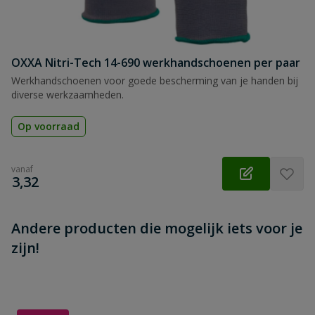
OXXA Nitri-Tech 14-690 werkhandschoenen per paar
Beoordeling versturen
Werkhandschoenen voor goede bescherming van je handen bij
diverse werkzaamheden.
Op voorraad
vanaf
€
3,32
Andere producten die mogelijk iets voor je
zijn!