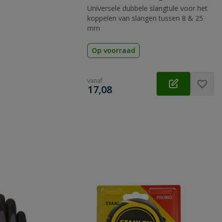
Universele dubbele slangtule voor het
koppelen van slangen tussen 8 & 25
mm
Op voorraad
vanaf
€
17,08