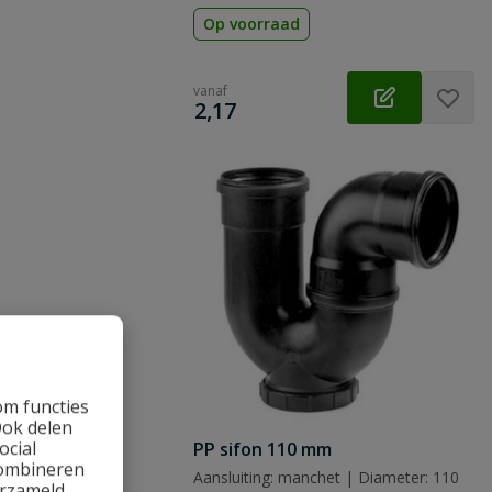
Op voorraad
vanaf
€
2,17
om functies
Ook delen
ocial
PP sifon 110 mm
combineren
Aansluiting: manchet | Diameter: 110
erzameld