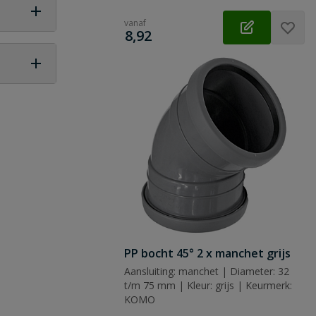
vanaf
€
8,92
 vraag
PP bocht 45° 2 x manchet grijs
Aansluiting: manchet | Diameter: 32
t/m 75 mm | Kleur: grijs | Keurmerk:
KOMO