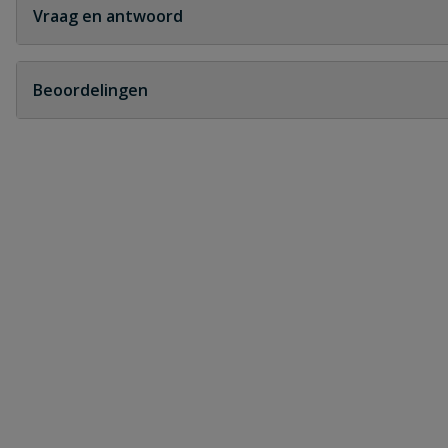
Vraag en antwoord
Geen vragen
Beoordelingen
Heb je zelf ook een vraag over dit product?
Schrijf zelf een beoordeling
Je beoordeelt:
pp bocht 90° grijs 32 mm
Uw waardering:
Naam