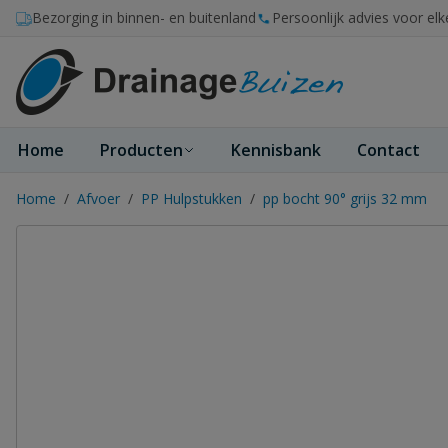
Ga naar de inhoud
Bezorging in binnen- en buitenland
Persoonlijk advies voor elk
Home
Producten
Kennisbank
Contact
Home
/
Afvoer
/
PP Hulpstukken
/
pp bocht 90° grijs 32 mm