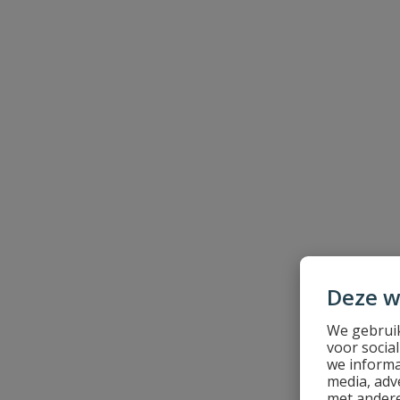
Samenvatting
Beoordeling
Beoordeling versturen
Deze w
We gebruik
voor socia
we informa
media, adv
met andere