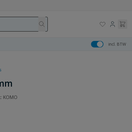
incl. BTW
s
 mm
rk: KOMO