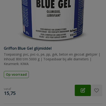
Griffon Blue Gel glijmiddel
Toepassing: pvc, pvc-o, pe, pp, gvk, beton en gecoat gietijzer |
Inhoud: 800 t/m 5000 g | Toepasbaar bij alle diameters |
Keurmerk: KIWA
Op voorraad
vanaf
€
15,75