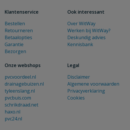
Klantenservice
Ook interessant
Bestellen
Over WitWay
Retourneren
Werken bij WitWay?
Betaalopties
Deskundig advies
Garantie
Kennisbank
Bezorgen
Onze webshops
Legal
pvcvoordeel.nl
Disclaimer
drainagebuizen.nl
Algemene voorwaarden
tyleenslang.nl
Privacyverklaring
pvcbuis.com
Cookies
schrikdraad.net
haxo.nl
pvc24.nl