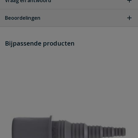
Vraag en antwoord
Geen vragen
Beoordelingen
Heb je zelf ook een vraag over
Stel jouw
Bijpassende producten
Schrijf zelf een beoordeling
vraag
dit product?
Je beoordeelt:
pp bocht 90° grijs 50 mm
Uw waardering:
Naam