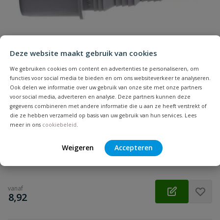
Samenvatting
Beoordeling
Deze website maakt gebruik van cookies
We gebruiken cookies om content en advertenties te personaliseren, om
functies voor social media te bieden en om ons websiteverkeer te analyseren.
Ook delen we informatie over uw gebruik van onze site met onze partners
voor social media, adverteren en analyse. Deze partners kunnen deze
Beoordeling versturen
Airfit verloop PP buis x slangtule
gegevens combineren met andere informatie die u aan ze heeft verstrekt of
Met een Airfit verloop slangtule x buitendraad maakt u
die ze hebben verzameld op basis van uw gebruik van hun services. Lees
meer in ons
cookiebeleid
.
eenvoudig een overgang van een flexibele slang naar een PVC
buis.
Weigeren
Accepteren
Op voorraad
vanaf
€
8,92