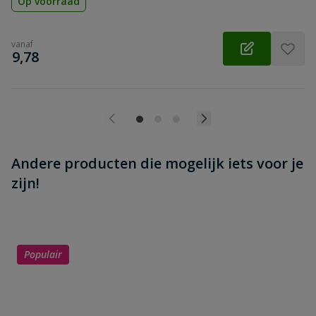
Op voorraad
vanaf
€
9,78
Andere producten die mogelijk iets voor je
zijn!
Populair