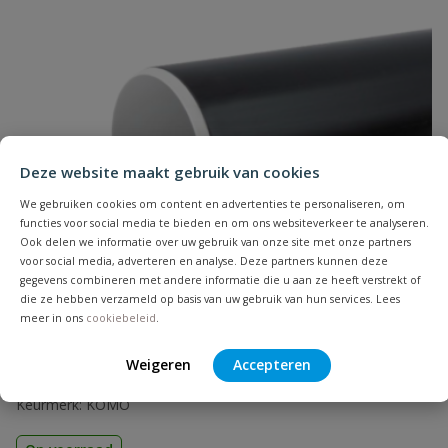
Naam
Samenvatting
Deze website maakt gebruik van cookies
We gebruiken cookies om content en advertenties te personaliseren, om
Beoordeling
functies voor social media te bieden en om ons websiteverkeer te analyseren.
Ook delen we informatie over uw gebruik van onze site met onze partners
voor social media, adverteren en analyse. Deze partners kunnen deze
gegevens combineren met andere informatie die u aan ze heeft verstrekt of
die ze hebben verzameld op basis van uw gebruik van hun services. Lees
meer in ons
cookiebeleid
.
PP buis zwart lengte 1 meter
Beoordeling versturen
Weigeren
Accepteren
Aansluiting: spie | Diameter: 32 t/m 160 mm | Lengte: 1 meter
| Toepassing: binnen- & buitenriolering | Kleur: zwart |
Keurmerk: KOMO