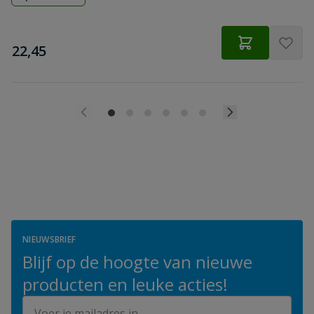
€
22,45
NIEUWSBRIEF
Blijf op de hoogte van nieuwe
producten en leuke acties!
E-mailadres