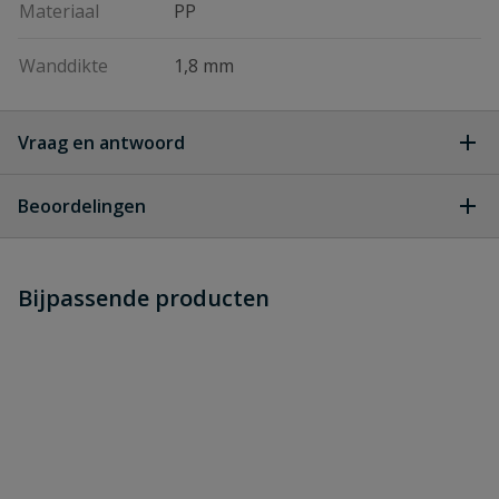
Materiaal
PP
Wanddikte
1,8 mm
Vraag en antwoord
Geen vragen
Beoordelingen
Heb je zelf ook een vraag over
Stel jouw
Bijpassende producten
Schrijf zelf een beoordeling
vraag
dit product?
Je beoordeelt:
PP buis zwart 32 x 1.8 mm lengte 1
meter
Uw waardering: