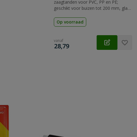
zaagtanden voor PVC, PP en PE;
geschikt voor buizen tot 200 mm, glad
zaagoppervlak zonder bramen
Op voorraad
vanaf
€
28,79