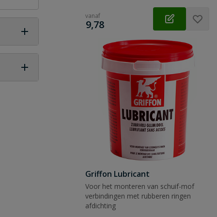
vanaf
€
9,78
 vraag
Griffon Lubricant
Voor het monteren van schuif-mof
verbindingen met rubberen ringen
afdichting