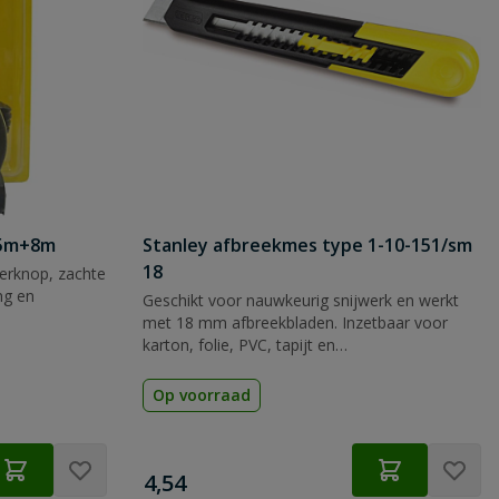
 5m+8m
Stanley afbreekmes type 1-10-151/sm
18
rknop, zachte
ng en
Geschikt voor nauwkeurig snijwerk en werkt
met 18 mm afbreekbladen. Inzetbaar voor
karton, folie, PVC, tapijt en
verpakkingsmateriaal.
Op voorraad
€
4,54