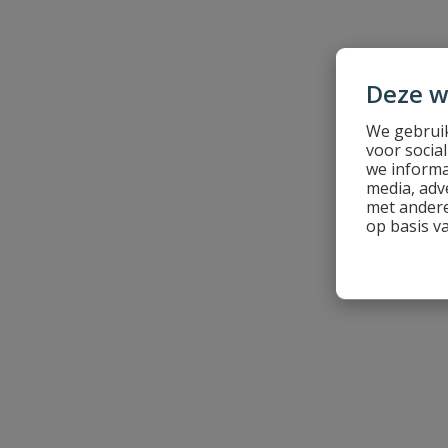
Naam
Deze w
Samenvatting
We gebruik
voor socia
Beoordeling
we informa
media, adv
met andere
op basis v
Beoordeling versturen