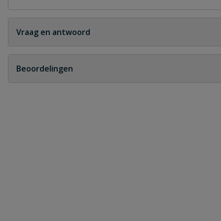
Vraag en antwoord
Geen vragen
Beoordelingen
Heb je zelf ook een vraag over dit product?
Schrijf zelf een beoordeling
Je beoordeelt:
PP buis zwart 90 x 2.9 mm lengte 5 me
Uw waardering: