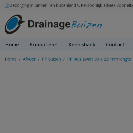
Ga naar de inhoud
Bezorging in binnen- en buitenland
Persoonlijk advies voor elk
Home
Producten
Kennisbank
Contact
Home
/
Afvoer
/
PP buizen
/
PP buis zwart 90 x 2.9 mm lengte