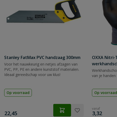
Stanley FatMax PVC handzaag 300mm
OXXA Nitri-
werkhandsc
Voor het nauwkeurig en netjes afzagen van
PVC, PP, PE en andere kunststof materialen.
Werkhandscho
Ideaal gereedschap voor uw klus!
van je handen 
Op voorraad
Op voorraa
vanaf
€
€
22,45
3,32