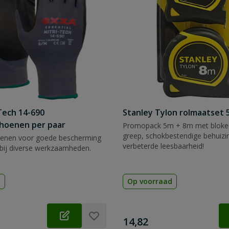
Tech 14-690
Stanley Tylon rolmaatset
hoenen per paar
Promopack 5m + 8m met blokee
greep, schokbestendige behuizi
enen voor goede bescherming
verbeterde leesbaarheid!
bij diverse werkzaamheden.
d
Op voorraad
€
14,82