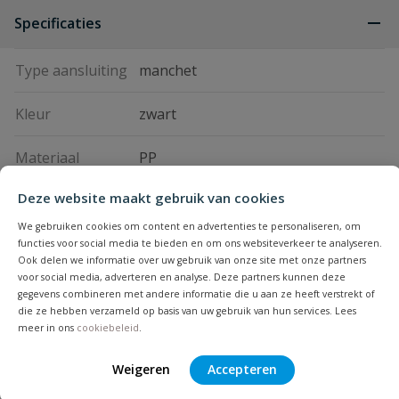
Specificaties
Type aansluiting
manchet
Kleur
zwart
Materiaal
PP
Deze website maakt gebruik van cookies
Vraag en antwoord
We gebruiken cookies om content en advertenties te personaliseren, om
functies voor social media te bieden en om ons websiteverkeer te analyseren.
Geen vragen
Ook delen we informatie over uw gebruik van onze site met onze partners
Beoordelingen
voor social media, adverteren en analyse. Deze partners kunnen deze
gegevens combineren met andere informatie die u aan ze heeft verstrekt of
die ze hebben verzameld op basis van uw gebruik van hun services. Lees
Heb je zelf ook een vraag over
Stel jouw
meer in ons
cookiebeleid
.
Bijpassende producten
Schrijf zelf een beoordeling
vraag
dit product?
Weigeren
Accepteren
Je beoordeelt:
PP draaibare bocht 2 x manchet