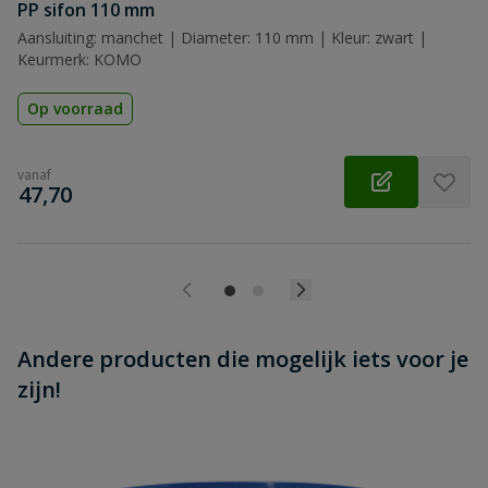
Beoordeling versturen
PP sifon 110 mm
Aansluiting: manchet | Diameter: 110 mm | Kleur: zwart |
Keurmerk: KOMO
Op voorraad
vanaf
€
47,70
Andere producten die mogelijk iets voor je
zijn!