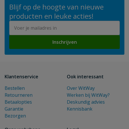
Blijf op de hoogte van nieuwe
producten en leuke acties!
E-mailadres
Inschrijven
Klantenservice
Ook interessant
Bestellen
Over WitWay
Retourneren
Werken bij WitWay?
Betaalopties
Deskundig advies
Garantie
Kennisbank
Bezorgen