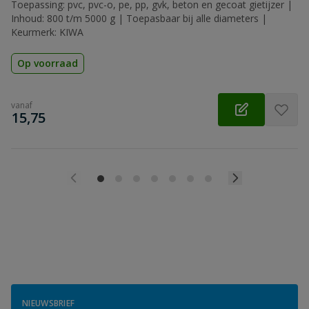
Toepassing: pvc, pvc-o, pe, pp, gvk, beton en gecoat gietijzer |
Inhoud: 800 t/m 5000 g | Toepasbaar bij alle diameters |
Keurmerk: KIWA
Op voorraad
vanaf
€
15,75
NIEUWSBRIEF