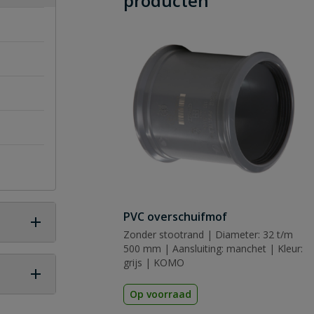
producten
PVC overschuifmof
Zonder stootrand | Diameter: 32 t/m
500 mm | Aansluiting: manchet | Kleur:
grijs | KOMO
Op voorraad
 vraag