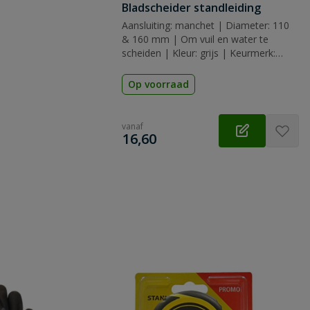
Bladscheider standleiding
Aansluiting: manchet | Diameter: 110
& 160 mm | Om vuil en water te
scheiden | Kleur: grijs | Keurmerk:
KOMO
Op voorraad
vanaf
€
16,60