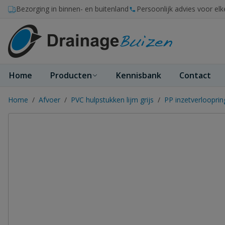
Ga naar de inhoud
Bezorging in binnen- en buitenland
Persoonlijk advies voor elk
Home
Producten
Kennisbank
Contact
Home
/
Afvoer
/
PVC hulpstukken lijm grijs
/
PP inzetverloopri