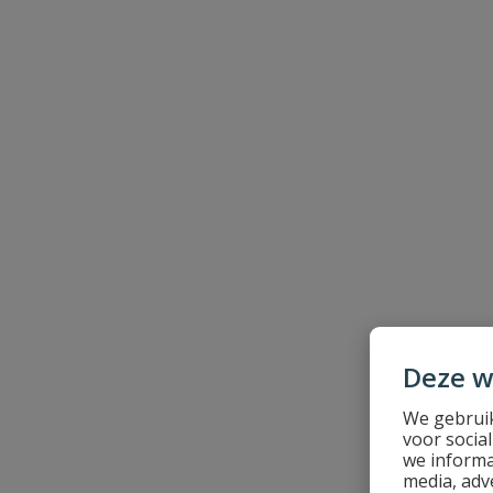
Beoordeling versturen
Deze w
We gebruik
voor socia
we informa
media, adv