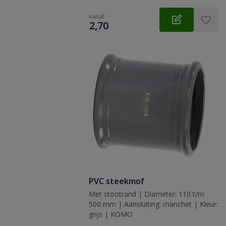
vanaf
€
2,70
PVC steekmof
Met stootrand | Diameter: 110 t/m
500 mm | Aansluiting: manchet | Kleur:
grijs | KOMO