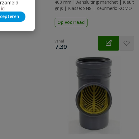
erzameld
400 mm | Aansluiting: manchet | Kleur:
id
.
grijs | Klasse: SN8 | Keurmerk: KOMO
cepteren
Op voorraad
vanaf
€
7,39