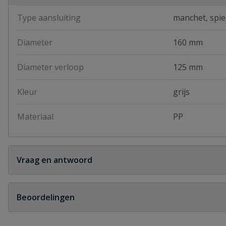
Type aansluiting
manchet, spie
Diameter
160 mm
Diameter verloop
125 mm
Kleur
grijs
Materiaal
PP
Vraag en antwoord
Geen vragen
Beoordelingen
Heb je zelf ook een vraag over dit product?