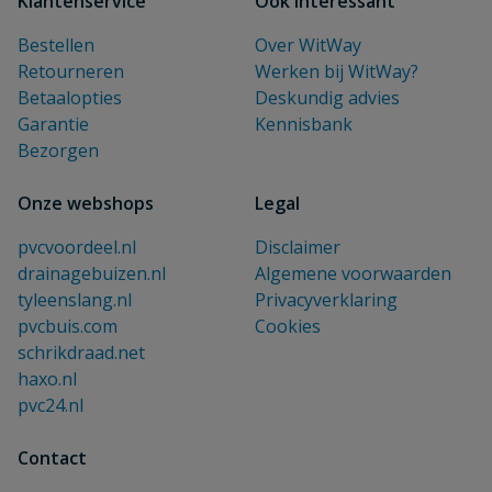
Klantenservice
Ook interessant
Bestellen
Over WitWay
Retourneren
Werken bij WitWay?
Betaalopties
Deskundig advies
Garantie
Kennisbank
Bezorgen
Onze webshops
Legal
pvcvoordeel.nl
Disclaimer
drainagebuizen.nl
Algemene voorwaarden
tyleenslang.nl
Privacyverklaring
pvcbuis.com
Cookies
schrikdraad.net
haxo.nl
pvc24.nl
Contact