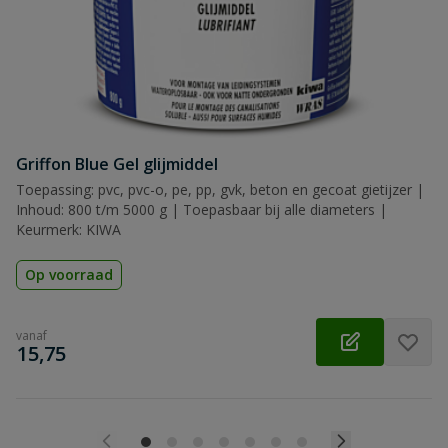
Griffon Blue Gel glijmiddel
Toepassing: pvc, pvc-o, pe, pp, gvk, beton en gecoat gietijzer |
Inhoud: 800 t/m 5000 g | Toepasbaar bij alle diameters |
Keurmerk: KIWA
Op voorraad
vanaf
€
15,75