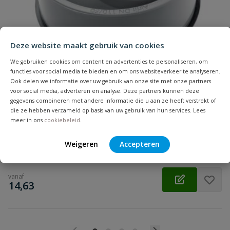
Samenvatting
Deze website maakt gebruik van cookies
Beoordeling
We gebruiken cookies om content en advertenties te personaliseren, om
functies voor social media te bieden en om ons websiteverkeer te analyseren.
Ook delen we informatie over uw gebruik van onze site met onze partners
voor social media, adverteren en analyse. Deze partners kunnen deze
PP inzetverloopring
gegevens combineren met andere informatie die u aan ze heeft verstrekt of
Aansluiting: verjongd spie x manchet | Diameter: 75 t/m 200
die ze hebben verzameld op basis van uw gebruik van hun services. Lees
Beoordeling versturen
meer in ons
cookiebeleid
.
mm | Kleur: zwart | Keurmerk: KOMO
Weigeren
Accepteren
Op voorraad
vanaf
€
14,63