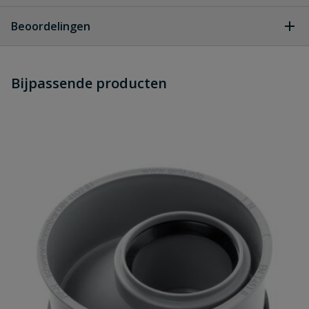
Geen vragen
Beoordelingen
Heb je zelf ook een vraag over
Stel jouw
Bijpassende producten
Schrijf zelf een beoordeling
vraag
dit product?
Je beoordeelt:
Airfit pp reparatie-inzetverloopstuk
grijs verjongd spie 160 mm x inwendig 160 mm 2 x
manchet
Uw waardering:
Naam