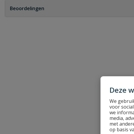
Beoordelingen
Heb je zelf ook een vraag over dit product?
Schrijf zelf een beoordeling
Je beoordeelt:
PP t-stuk zwart 3 x manchet 40 mm x 
Uw waardering:
Deze w
We gebruik
voor socia
Naam
we informa
media, adv
met andere
Samenvatting
op basis v