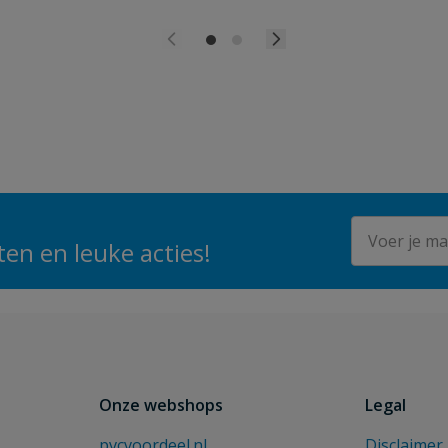
E-mailadres
en en leuke acties!
Onze webshops
Legal
pvcvoordeel.nl
Disclaimer