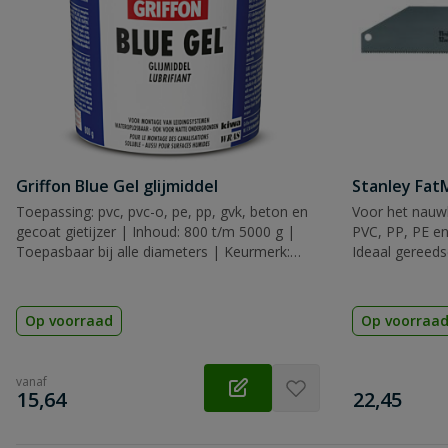
Griffon Blue Gel glijmiddel
Stanley Fa
Toepassing: pvc, pvc-o, pe, pp, gvk, beton en
Voor het nauwk
gecoat gietijzer | Inhoud: 800 t/m 5000 g |
PVC, PP, PE en
Toepasbaar bij alle diameters | Keurmerk:
Ideaal gereeds
KIWA
Op voorraad
Op voorraa
vanaf
€
€
15,64
22,45