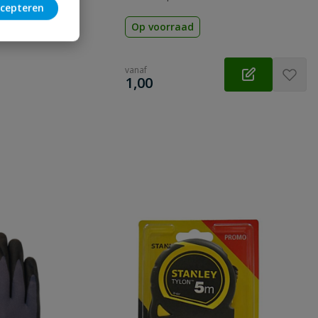
cepteren
Op voorraad
vanaf
€
1,00