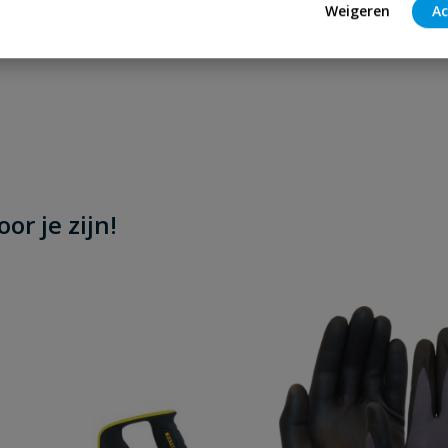
Weigeren
Ac
or je zijn!