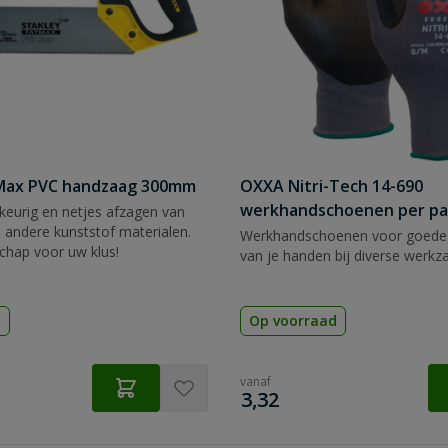
tMax PVC handzaag 300mm
OXXA Nitri-Tech 14-690
werkhandschoenen per pa
eurig en netjes afzagen van
 andere kunststof materialen.
Werkhandschoenen voor goede
chap voor uw klus!
van je handen bij diverse werk
d
Op voorraad
vanaf
€
3,32