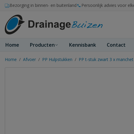
Ga naar de inhoud
Bezorging in binnen- en buitenland
Persoonlijk advies voor elk
Home
Producten
Kennisbank
Contact
Home
/
Afvoer
/
PP Hulpstukken
/
PP t-stuk zwart 3 x manch