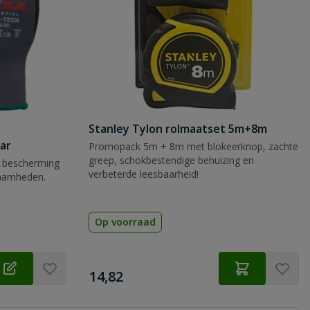
Stanley Tylon rolmaatset 5m+8m
ar
Promopack 5m + 8m met blokeerknop, zachte
greep, schokbestendige behuizing en
 bescherming
verbeterde leesbaarheid!
zaamheden.
Op voorraad
€
14,82