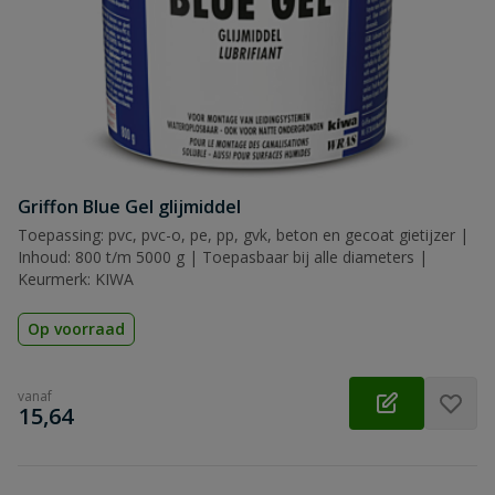
Griffon Blue Gel glijmiddel
Toepassing: pvc, pvc-o, pe, pp, gvk, beton en gecoat gietijzer |
Inhoud: 800 t/m 5000 g | Toepasbaar bij alle diameters |
Keurmerk: KIWA
Op voorraad
vanaf
€
15,64