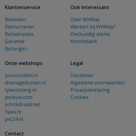
Klantenservice
Ook interessant
Bestellen
Over WitWay
Retourneren
Werken bij WitWay?
Betaalopties
Deskundig advies
Garantie
Kennisbank
Bezorgen
Onze webshops
Legal
pvcvoordeel.nl
Disclaimer
drainagebuizen.nl
Algemene voorwaarden
tyleenslang.nl
Privacyverklaring
pvcbuis.com
Cookies
schrikdraad.net
haxo.nl
pvc24.nl
Contact