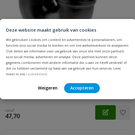
Samenvatting
Deze website maakt gebruik van cookies
Beoordeling
We gebruiken cookies om content en advertenties te personaliseren, om
functies voor social media te bieden en om ons websiteverkeer te analyseren.
Ook delen we informatie over uw gebruik van onze site met onze partners
voor social media, adverteren en analyse. Deze partners kunnen deze
gegevens combineren met andere informatie die u aan ze heeft verstrekt of
PP sifon 110 mm
die ze hebben verzameld op basis van uw gebruik van hun services. Lees
Beoordeling versturen
Aansluiting: manchet | Diameter: 110 mm | Kleur: zwart |
meer in ons
cookiebeleid
.
Keurmerk: KOMO
Weigeren
Accepteren
Op voorraad
vanaf
€
47,70