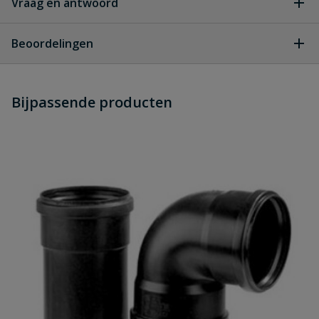
Vraag en antwoord
Geen vragen
Beoordelingen
Heb je zelf ook een vraag over
Stel jouw
Bijpassende producten
Schrijf zelf een beoordeling
vraag
dit product?
Je beoordeelt:
PP t-stuk zwart 3 x manchet 75 mm
x 75 mm 45°
Uw waardering:
Naam