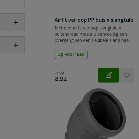
Airfit verloop PP buis x slangtule
Met een Airfit verloop slangtule x
buitendraad maakt u eenvoudig een
overgang van een flexibele slang naar
een PVC buis.
Op voorraad
 vraag
vanaf
€
8,92