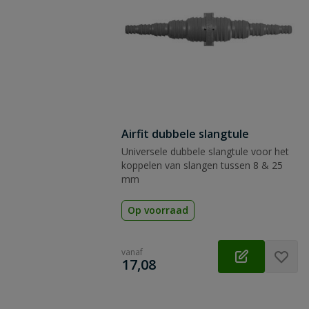
Airfit dubbele slangtule
Universele dubbele slangtule voor het
koppelen van slangen tussen 8 & 25
mm
Op voorraad
vanaf
€
17,08