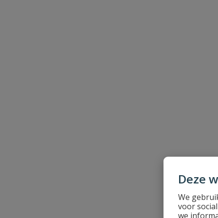
Naam
Samenvatting
Beoordeling
Beoordeling versturen
Deze w
We gebruik
voor socia
we informa