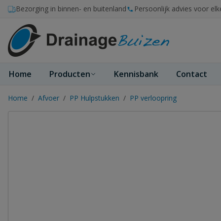
Ga naar de inhoud
Bezorging in binnen- en buitenland
Persoonlijk advies voor elk
Home
Producten
Kennisbank
Contact
Home
/
Afvoer
/
PP Hulpstukken
/
PP verloopring