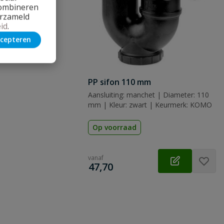
combineren
erzameld
id
.
cepteren
PP sifon 110 mm
Aansluiting: manchet | Diameter: 110
mm | Kleur: zwart | Keurmerk: KOMO
Op voorraad
vanaf
€
47,70