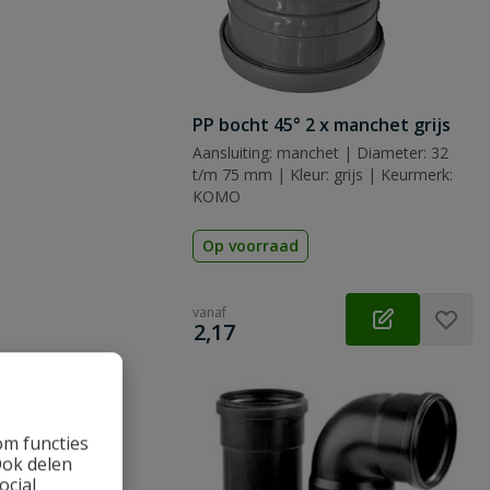
PP bocht 45° 2 x manchet grijs
Aansluiting: manchet | Diameter: 32
t/m 75 mm | Kleur: grijs | Keurmerk:
KOMO
Op voorraad
vanaf
€
2,17
om functies
Ook delen
ocial