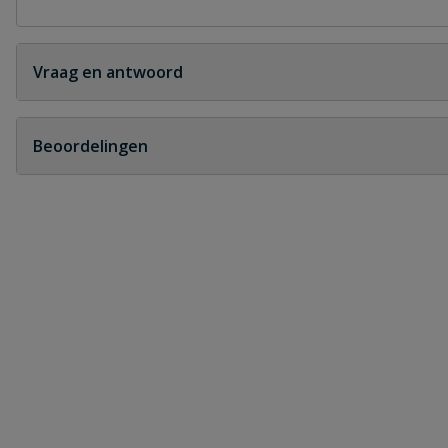
Vraag en antwoord
Geen vragen
Beoordelingen
Heb je zelf ook een vraag over dit product?
Schrijf zelf een beoordeling
Je beoordeelt:
PP verloopring
Uw waardering: