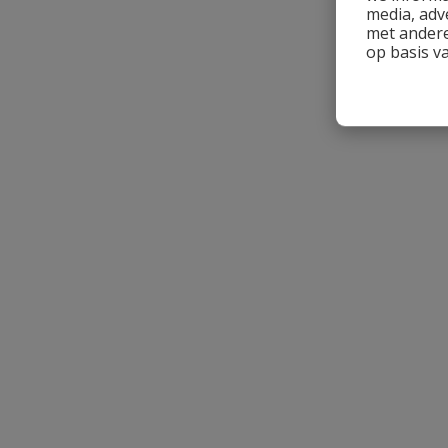
media, adv
met andere
op basis v