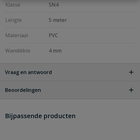
Klasse
SN4
Lengte
5 meter
Materiaal
PVC
Wanddikte
4 mm
Vraag en antwoord
Geen vragen
Beoordelingen
Heb je zelf ook een vraag over
Stel jouw
Bijpassende producten
Schrijf zelf een beoordeling
vraag
dit product?
Je beoordeelt:
PVC buis manchet 160 x 4,0mm SN4
lengte 5 meter