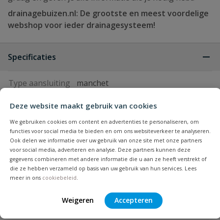
drainagebuizen.nl: De grootste en meest voordelige
webshop voor ieder drainagesysteem!
Specificaties
Type aansluiting
manchet
Deze website maakt gebruik van cookies
Binnendiameter
152 mm
We gebruiken cookies om content en advertenties te personaliseren, om
Buitendiameter
160 mm
functies voor social media te bieden en om ons websiteverkeer te analyseren.
Ook delen we informatie over uw gebruik van onze site met onze partners
voor social media, adverteren en analyse. Deze partners kunnen deze
Diameter
160 mm
gegevens combineren met andere informatie die u aan ze heeft verstrekt of
die ze hebben verzameld op basis van uw gebruik van hun services. Lees
Kleur
grijs
meer in ons
cookiebeleid
.
Weigeren
Accepteren
Keurmerk
KOMO