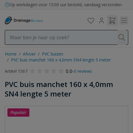
Ga naar de inhoud
Bezorging in binnen- en buitenland
Home
/
Afvoer
/
PVC buizen
/
PVC buis manchet 160 x 4,0mm SN4 lengte 5 meter
0.0
-
Artikel 1567
0 reviews
PVC buis manchet 160 x 4,0mm
SN4 lengte 5 meter
Populair