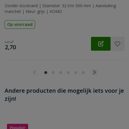
Beoordeling versturen
Zonder stootrand | Diameter: 32 t/m 500 mm | Aansluiting:
manchet | Kleur: grijs | KOMO
Op voorraad
vanaf
€
2,70
Andere producten die mogelijk iets voor je
zijn!
Populair