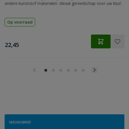
andere kunststof materialen. Ideaal gereedschap voor uw klus!
Op voorraad
€
22,45
NIEUWSBRIEF