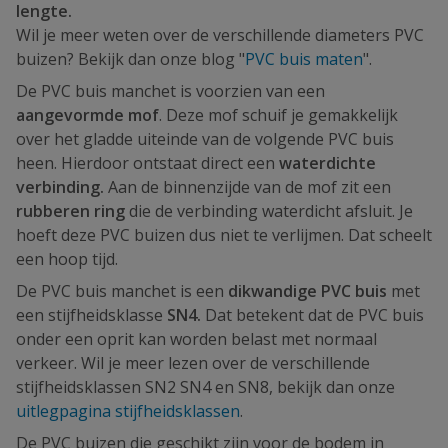
lengte.
Wil je meer weten over de verschillende diameters PVC
buizen? Bekijk dan onze blog "
PVC buis maten
".
De PVC buis manchet is voorzien van een
aangevormde mof
. Deze mof schuif je gemakkelijk
over het gladde uiteinde van de volgende PVC buis
heen. Hierdoor ontstaat direct een
waterdichte
verbinding.
Aan de binnenzijde van de mof zit een
rubberen ring
die de verbinding waterdicht afsluit. Je
hoeft deze PVC buizen dus niet te verlijmen. Dat scheelt
een hoop tijd.
De PVC buis manchet is een
dikwandige PVC buis
met
een stijfheidsklasse
SN4.
Dat betekent dat de PVC buis
onder een oprit kan worden belast met normaal
verkeer. Wil je meer lezen over de verschillende
stijfheidsklassen SN2 SN4 en SN8, bekijk dan onze
uitlegpagina stijfheidsklassen
.
De PVC buizen die geschikt zijn voor de bodem in