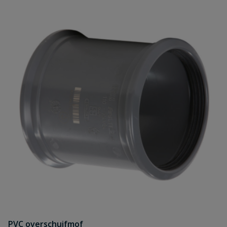
Uw waardering:
Naam
Samenvatting
Beoordeling
PVC overschuifmof