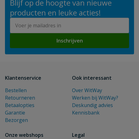
Blijf op de hoogte van nieuwe
producten en leuke acties!
E-mailadres
Inschrijven
Klantenservice
Ook interessant
Bestellen
Over WitWay
Retourneren
Werken bij WitWay?
Betaalopties
Deskundig advies
Garantie
Kennisbank
Bezorgen
Onze webshops
Legal