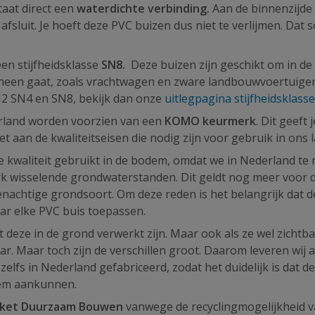
taat direct een
waterdichte verbinding.
Aan de binnenzijde
afsluit. Je hoeft deze PVC buizen dus niet te verlijmen. Dat s
en stijfheidsklasse
SN8.
Deze buizen zijn geschikt om in de
heen gaat, zoals vrachtwagen en zware landbouwvoertuigen
SN2 SN4 en SN8, bekijk dan onze
uitlegpagina stijfheidsklass
erland worden voorzien van een
KOMO keurmerk
. Dit geeft 
t aan de kwaliteitseisen die nodig zijn voor gebruik in ons 
de kwaliteit gebruikt in de bodem, omdat we in Nederland te
k wisselende grondwaterstanden. Dit geldt nog meer voor 
enachtige grondsoort. Om deze reden is het belangrijk dat 
aar elke PVC buis toepassen.
 deze in de grond verwerkt zijn. Maar ook als ze wel zichtbaa
ar. Maar toch zijn de verschillen groot. Daarom leveren wij a
fs in Nederland gefabriceerd, zodat het duidelijk is dat d
odem aankunnen.
kket Duurzaam Bouwen
vanwege de recyclingmogelijkheid 