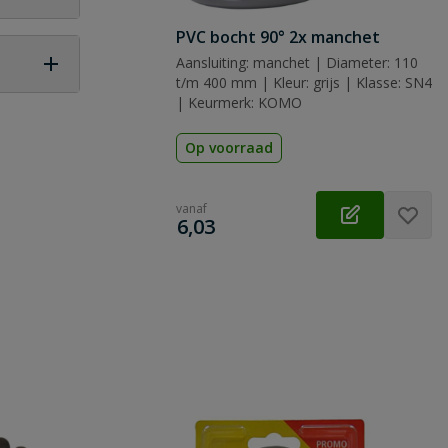
PVC bocht 90° 2x manchet
Aansluiting: manchet | Diameter: 110
t/m 400 mm | Kleur: grijs | Klasse: SN4
| Keurmerk: KOMO
 vraag
Op voorraad
vanaf
€
6,03