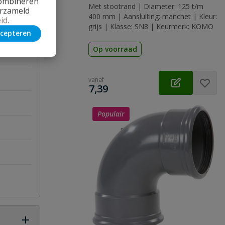
combineren
Met stootrand | Diameter: 125 t/m
erzameld
400 mm | Aansluiting: manchet | Kleur:
id
.
grijs | Klasse: SN8 | Keurmerk: KOMO
cepteren
Op voorraad
vanaf
€
7,39
Populair