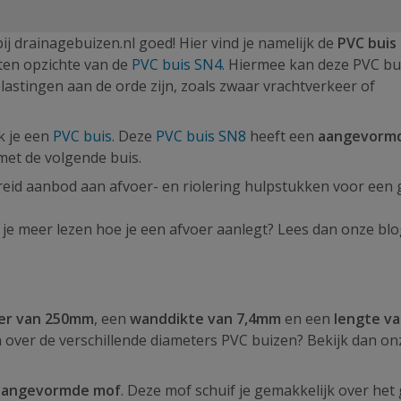
bij drainagebuizen.nl goed! Hier vind je namelijk de
PVC buis
ten opzichte van de
PVC buis SN4
. Hiermee kan deze PVC bu
astingen aan de orde zijn, zoals zwaar vrachtverkeer of
k je een
PVC buis
. Deze
PVC buis SN8
heeft een
aangevorm
met de volgende buis.
reid aanbod aan afvoer- en riolering hulpstukken voor een
l je meer lezen hoe je een afvoer aanlegt? Lees dan onze bl
t
er van 250mm
, een
wanddikte van 7,4mm
en een
lengte va
 over de verschillende diameters PVC buizen? Bekijk dan on
aangevormde mof
. Deze mof schuif je gemakkelijk over het