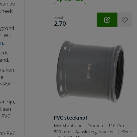
 van de
cheelt
vanaf
€
2,70
 grond
. Wil
en
.
je de
land.
 maken
de
de PVC
r zijn,
lleen
e PVC
PVC steekmof
Met stootrand | Diameter: 110 t/m
500 mm | Aansluiting: manchet | Kleur:
van PVC.