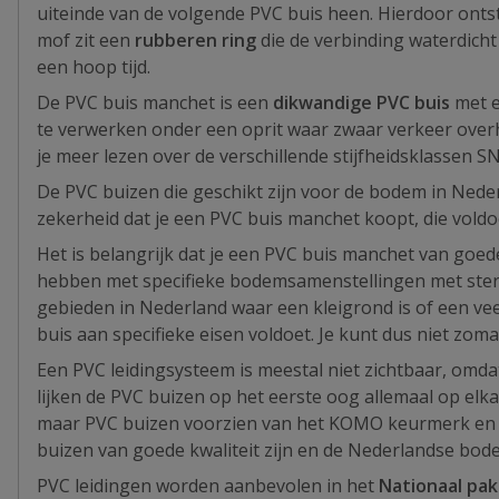
uiteinde van de volgende PVC buis heen. Hierdoor onts
mof zit een
rubberen ring
die de verbinding waterdicht 
een hoop tijd.
De PVC buis manchet is een
dikwandige PVC buis
met e
te verwerken onder een oprit waar zwaar verkeer over
je meer lezen over de verschillende stijfheidsklassen 
De PVC buizen die geschikt zijn voor de bodem in Ned
zekerheid dat je een PVC buis manchet koopt, die voldoe
Het is belangrijk dat je een PVC buis manchet van goe
hebben met specifieke bodemsamenstellingen met ster
gebieden in Nederland waar een kleigrond is of een ve
buis aan specifieke eisen voldoet. Je kunt dus niet zom
Een PVC leidingsysteem is meestal niet zichtbaar, omdat
lijken de PVC buizen op het eerste oog allemaal op elka
maar PVC buizen voorzien van het KOMO keurmerk en zel
buizen van goede kwaliteit zijn en de Nederlandse b
PVC leidingen worden aanbevolen in het
Nationaal pa