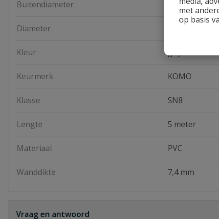
media, adv
Buitendiameter
250 mm
met andere
op basis v
Diameter
250 mm
Kleur
grijs
Keurmerk
KOMO
Klasse
SN8
Lengte
5 meter
Materiaal
PVC
Wanddikte
7,4 mm
Vraag en antwoord