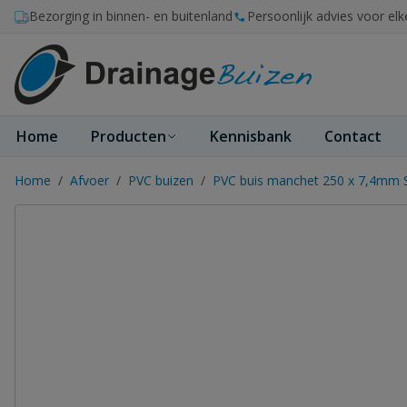
Ga naar de inhoud
Bezorging in binnen- en buitenland
Persoonlijk advies voor elk
Home
Producten
Kennisbank
Contact
Home
/
Afvoer
/
PVC buizen
/
PVC buis manchet 250 x 7,4mm 