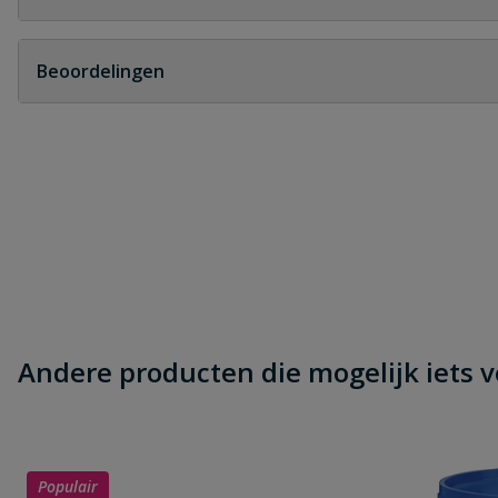
Geen vragen
Beoordelingen
Heb je zelf ook een vraag over dit product?
Schrijf zelf een beoordeling
Je beoordeelt:
PVC buis manchet 250 x 7,4mm SN8 le
Uw waardering:
Andere producten die mogelijk iets vo
Naam
Populair