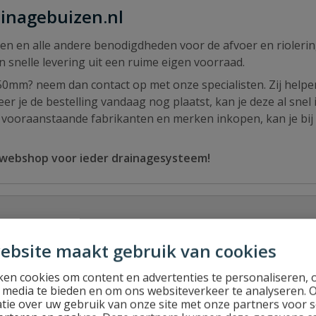
ainagebuizen.nl
en en alle andere benodigdheden voor de afvoer en riolerin
snelle levering uit een ruime eigen voorraad.
0mm? neem dan contact op met onze specialisten. Zij helpe
 je de bestelling vandaag nog plaatst, kan je deze al snel 
t vooraanstaande fabrikanten en merken inkopen, kan je bij
 webshop voor ieder drainagesysteem!
ebsite maakt gebruik van cookies
en cookies om content en advertenties te personaliseren, 
l media te bieden en om ons websiteverkeer te analyseren. 
tie over uw gebruik van onze site met onze partners voor s