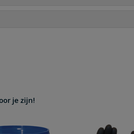
Stel jouw
ngte 5 meter
or je zijn!