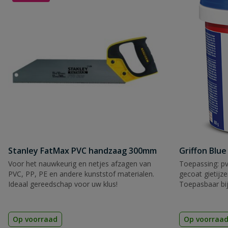
Samenvatting
Beoordeling
Beoordeling versturen
Stanley FatMax PVC handzaag 300mm
Griffon Blue
Voor het nauwkeurig en netjes afzagen van
Toepassing: pv
PVC, PP, PE en andere kunststof materialen.
gecoat gietijz
Ideaal gereedschap voor uw klus!
Toepasbaar bij
KIWA
Op voorraad
Op voorraa