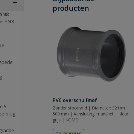
producten
 SN8
is SN8
de
 goede
og
PVC overschuifmof
n 5
Zonder stootrand | Diameter: 32 t/m
ze blog
500 mm | Aansluiting: manchet | Kleur:
grijs | KOMO
 gladde
Op voorraad