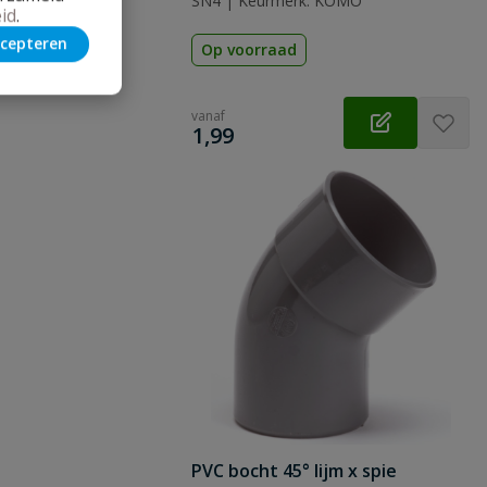
SN4 | Keurmerk: KOMO
id
.
cepteren
Op voorraad
vanaf
€
1,99
PVC bocht 45° lijm x spie