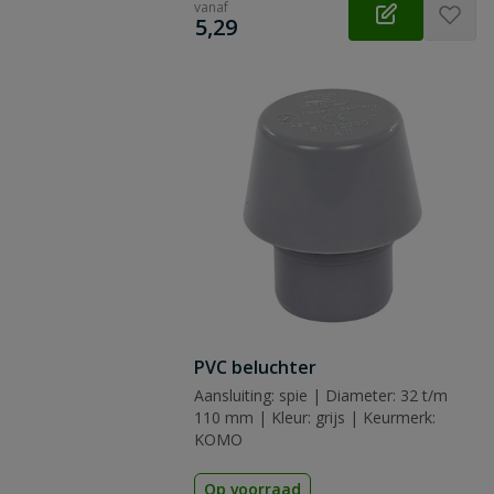
vanaf
 vraag
€
5,29
PVC beluchter
Aansluiting: spie | Diameter: 32 t/m
110 mm | Kleur: grijs | Keurmerk:
KOMO
Op voorraad