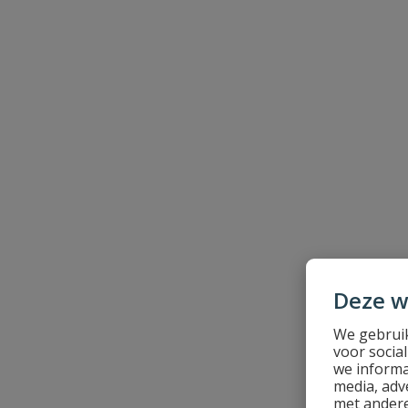
Beoordeling versturen
Deze w
We gebruik
voor socia
we informa
media, adv
met andere