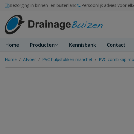
Ga naar de inhoud
Bezorging in binnen- en buitenland
Persoonlijk advies voor elk
Home
Producten
Kennisbank
Contact
Home
/
Afvoer
/
PVC hulpstukken manchet
/
PVC combikap mo