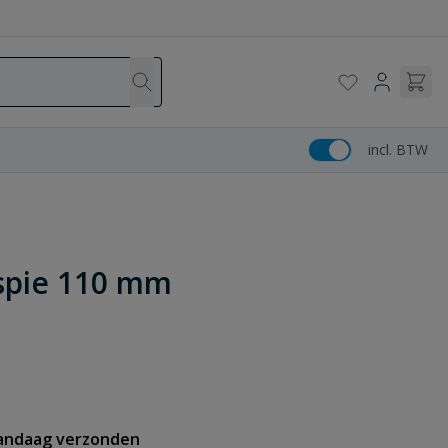
incl. BTW
spie 110 mm
vandaag verzonden