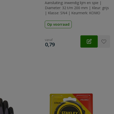
Aansluiting: inwendig lijm en spie |
Diameter: 32 t/m 200 mm | Kleur: grijs
| Klasse: SN4 | Keurmerk: KOMO
Op voorraad
vanaf
€
0,79