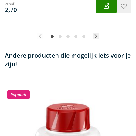
vanaf
€
2,70
Andere producten die mogelijk iets voor je
zijn!
Populair