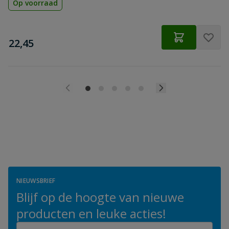
Op voorraad
€
22,45
NIEUWSBRIEF
Blijf op de hoogte van nieuwe
producten en leuke acties!
E-mailadres