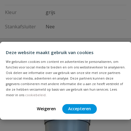
Kleur
grijs
Stankafsluiter
Nee
Vraag en antwoord
Deze website maakt gebruik van cookies
Geen vragen
We gebruiken cookies om content en advertenties te personaliseren, om
Beoordelingen
functies voor social media te bieden en om ons websiteverkeer te analyseren.
Ook delen we informatie over uw gebruik van onze site met onze partners
voor social media, adverteren en analyse. Deze partners kunnen deze
Heb je zelf ook een vraag over
Stel jouw
gegevens combineren met andere informatie die u aan ze heeft verstrekt of
Bijpassende producten
Schrijf zelf een beoordeling
vraag
dit product?
die ze hebben verzameld op basis van uw gebruik van hun services. Lees
meer in ons
cookiebeleid
.
Je beoordeelt:
PVC erfscheidingsput 315
Weigeren
Accepteren
Uw waardering: