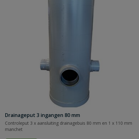
Naam
Samenvatting
Beoordeling
Beoordeling versturen
Drainageput 3 ingangen 80 mm
Controleput 3 x aansluiting drainagebuis 80 mm en 1 x 110 mm
manchet