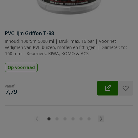
PVC lijm Griffon T-88
Inhoud: 100 t/m 5000 ml | Druk: max. 16 bar | Voor het
verlijmen van PVC buizen, moffen en fittingen | Diameter: tot
160 mm | Keurmerk: KIWA, KOMO & ACS
Op voorraad
vanaf
€
7,79