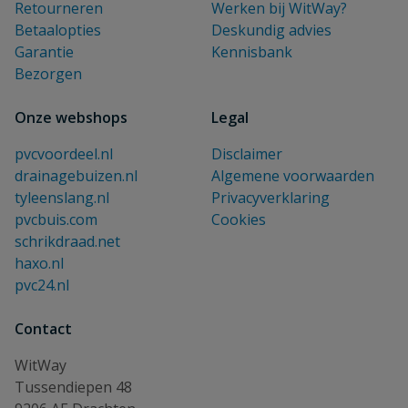
Retourneren
Werken bij WitWay?
Betaalopties
Deskundig advies
Garantie
Kennisbank
Bezorgen
Onze webshops
Legal
pvcvoordeel.nl
Disclaimer
drainagebuizen.nl
Algemene voorwaarden
tyleenslang.nl
Privacyverklaring
pvcbuis.com
Cookies
schrikdraad.net
haxo.nl
pvc24.nl
Contact
WitWay
Tussendiepen 48