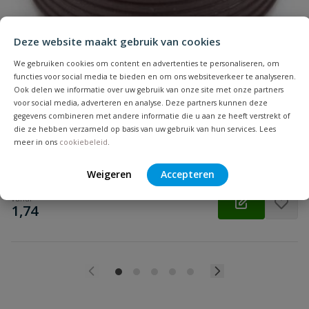
Deze website maakt gebruik van cookies
We gebruiken cookies om content en advertenties te personaliseren, om
functies voor social media te bieden en om ons websiteverkeer te analyseren.
Beoordeling versturen
Ook delen we informatie over uw gebruik van onze site met onze partners
Rubberen overgangsstuk
voor social media, adverteren en analyse. Deze partners kunnen deze
Aansluiting: inwendig lijm | Diameter: 32 t/m 75 mm | Kleur:
gegevens combineren met andere informatie die u aan ze heeft verstrekt of
grijs | Keurmerk: KOMO
die ze hebben verzameld op basis van uw gebruik van hun services. Lees
meer in ons
cookiebeleid
.
Op voorraad
Weigeren
Accepteren
vanaf
€
1,74