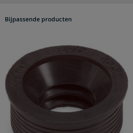
Heb je zelf ook een vraag over
Stel jouw
Bijpassende producten
Schrijf zelf een beoordeling
vraag
dit product?
Je beoordeelt:
PVC expansiestuk Ø 75 mm
Uw waardering:
Naam
Samenvatting
Beoordeling