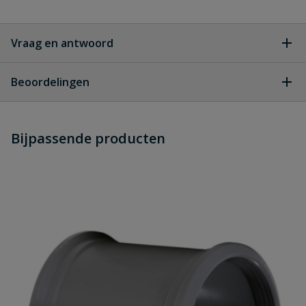
Vraag en antwoord
Geen vragen
Beoordelingen
Heb je zelf ook een vraag over
Stel jouw
Bijpassende producten
Schrijf zelf een beoordeling
vraag
dit product?
Je beoordeelt:
PVC Flexibele stroom T-stuk SN8
manchet x spie
Uw waardering: