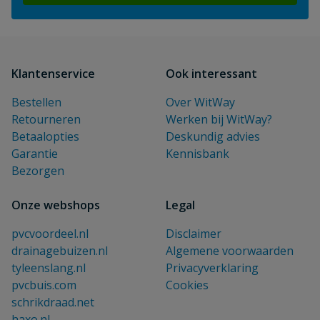
Klantenservice
Ook interessant
Bestellen
Over WitWay
Retourneren
Werken bij WitWay?
Betaalopties
Deskundig advies
Garantie
Kennisbank
Bezorgen
Onze webshops
Legal
pvcvoordeel.nl
Disclaimer
drainagebuizen.nl
Algemene voorwaarden
tyleenslang.nl
Privacyverklaring
pvcbuis.com
Cookies
schrikdraad.net
haxo.nl