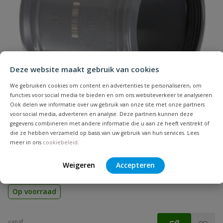
Naam
Samenvatting
Deze website maakt gebruik van cookies
Beoordeling
We gebruiken cookies om content en advertenties te personaliseren, om
functies voor social media te bieden en om ons websiteverkeer te analyseren.
Ook delen we informatie over uw gebruik van onze site met onze partners
voor social media, adverteren en analyse. Deze partners kunnen deze
gegevens combineren met andere informatie die u aan ze heeft verstrekt of
die ze hebben verzameld op basis van uw gebruik van hun services. Lees
PVC overschuifmof
meer in ons
cookiebeleid
.
Beoordeling versturen
Zonder stootrand | Diameter: 32 t/m 500 mm | Aansluiting:
manchet | Kleur: grijs | KOMO
Weigeren
Accepteren
Op voorraad
vanaf