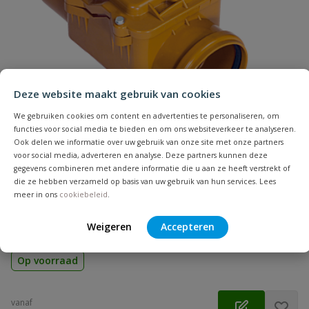
Naam
Samenvatting
Deze website maakt gebruik van cookies
Beoordeling
We gebruiken cookies om content en advertenties te personaliseren, om
functies voor social media te bieden en om ons websiteverkeer te analyseren.
Ook delen we informatie over uw gebruik van onze site met onze partners
voor social media, adverteren en analyse. Deze partners kunnen deze
gegevens combineren met andere informatie die u aan ze heeft verstrekt of
Riool terugslagklep
die ze hebben verzameld op basis van uw gebruik van hun services. Lees
Beoordeling versturen
meer in ons
cookiebeleid
.
Diameter: 50 t/m 315 mm| Aansluiting: manchet | Voorkomt
dat rioolwater terugstroomt | Horizontale montage |
Weigeren
Accepteren
Vergrendelbaar
Op voorraad
vanaf