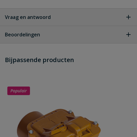
Vraag en antwoord
Geen vragen
Beoordelingen
Heb je zelf ook een vraag over
Stel jouw
Bijpassende producten
Schrijf zelf een beoordeling
vraag
dit product?
Je beoordeelt:
PVC keerklep manchet
vergrendelbaar 50 mm
Populair
Uw waardering: