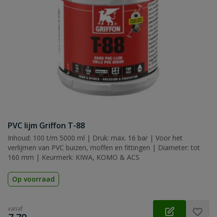
PVC lijm Griffon T-88
Inhoud: 100 t/m 5000 ml | Druk: max. 16 bar | Voor het
verlijmen van PVC buizen, moffen en fittingen | Diameter: tot
160 mm | Keurmerk: KIWA, KOMO & ACS
Op voorraad
vanaf
€