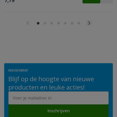
7,79
NIEUWSBRIEF
Blijf op de hoogte van nieuwe
producten en leuke acties!
E-mailadres
Inschrijven