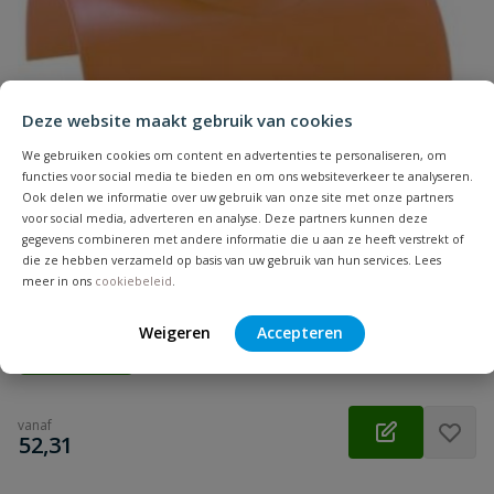
Samenvatting
Beoordeling
Deze website maakt gebruik van cookies
We gebruiken cookies om content en advertenties te personaliseren, om
functies voor social media te bieden en om ons websiteverkeer te analyseren.
Ook delen we informatie over uw gebruik van onze site met onze partners
voor social media, adverteren en analyse. Deze partners kunnen deze
PVC klemzadel 90° roodbruin
gegevens combineren met andere informatie die u aan ze heeft verstrekt of
Beoordeling versturen
die ze hebben verzameld op basis van uw gebruik van hun services. Lees
Om een aftakking te maken op bestaande buis 125 t/m 400 mm
meer in ons
cookiebeleid
.
naar 110 of 160 mm
Weigeren
Accepteren
Op voorraad
vanaf
€
52,31