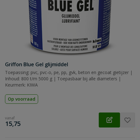
Griffon Blue Gel glijmiddel
Toepassing: pvc, pvc-o, pe, pp, gvk, beton en gecoat gietijzer |
Inhoud: 800 t/m 5000 g | Toepasbaar bij alle diameters |
Keurmerk: KIWA
Op voorraad
vanaf
€
15,75