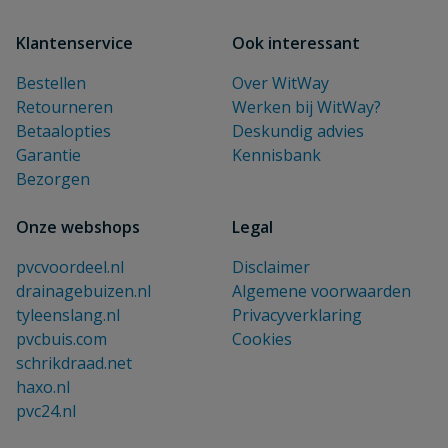
Klantenservice
Ook interessant
Bestellen
Over WitWay
Retourneren
Werken bij WitWay?
Betaalopties
Deskundig advies
Garantie
Kennisbank
Bezorgen
Onze webshops
Legal
pvcvoordeel.nl
Disclaimer
drainagebuizen.nl
Algemene voorwaarden
tyleenslang.nl
Privacyverklaring
pvcbuis.com
Cookies
schrikdraad.net
haxo.nl
pvc24.nl