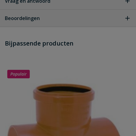
Vraag en antwoord
Geen vragen
Beoordelingen
Heb je zelf ook een vraag over
Stel jouw
Bijpassende producten
Schrijf zelf een beoordeling
vraag
dit product?
Je beoordeelt:
PVC klemzadel 90° klem x manchet
400 x 160 mm
Populair
Uw waardering:
Naam