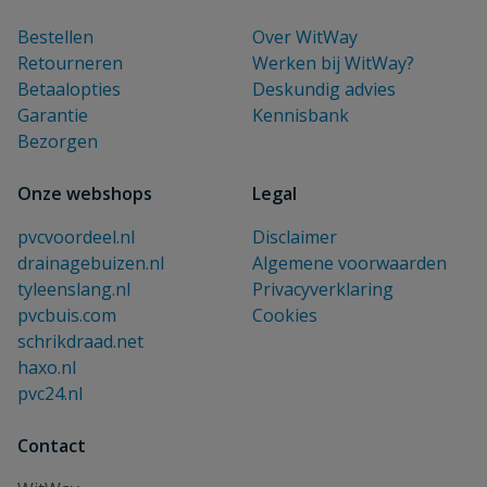
Bestellen
Over WitWay
Retourneren
Werken bij WitWay?
Betaalopties
Deskundig advies
Garantie
Kennisbank
Bezorgen
Onze webshops
Legal
pvcvoordeel.nl
Disclaimer
drainagebuizen.nl
Algemene voorwaarden
tyleenslang.nl
Privacyverklaring
pvcbuis.com
Cookies
schrikdraad.net
haxo.nl
pvc24.nl
Contact