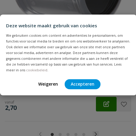
Beoordeling
Deze website maakt gebruik van cookies
We gebruiken cookies om content en advertenties te personaliseren, om
functies voor social media te bieden en om ons websiteverkeer te analyseren.
Ook delen we informatie over uw gebruik van onze site met onze partners
PVC overschuifmof
voor social media, adverteren en analyse. Deze partners kunnen deze
Beoordeling versturen
Zonder stootrand | Diameter: 32 t/m 500 mm | Aansluiting:
gegevens combineren met andere informatie die u aan ze heeft verstrekt of
manchet | Kleur: grijs | KOMO
die ze hebben verzameld op basis van uw gebruik van hun services. Lees
meer in ons
cookiebeleid
.
Op voorraad
Weigeren
Accepteren
vanaf
€
2,70