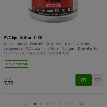
PVC lijm Griffon T-88
Inhoud: 100 t/m 5000 ml | Druk: max. 16 bar | Voor het
verlijmen van PVC buizen, moffen en fittingen | Diameter: tot
160 mm | Keurmerk: KIWA, KOMO & ACS
Op voorraad
vanaf
€
7,79