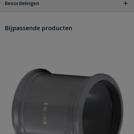
Beoordelingen
Heb je zelf ook een vraag over
Stel jouw
Bijpassende producten
Schrijf zelf een beoordeling
vraag
dit product?
Je beoordeelt:
PVC ontstoppingsstuk manchet x
spie 250 mm
Uw waardering:
Naam
Samenvatting