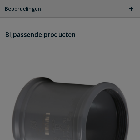
Geen vragen
Beoordelingen
Heb je zelf ook een vraag over
Stel jouw
Bijpassende producten
Schrijf zelf een beoordeling
vraag
dit product?
Je beoordeelt:
PVC overschuifmof SN8 250 mm
Uw waardering:
Naam
Samenvatting