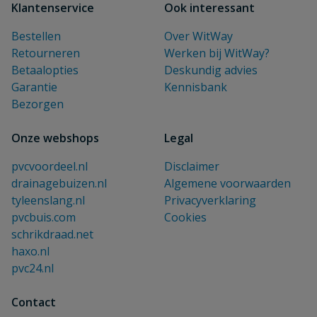
Klantenservice
Ook interessant
Bestellen
Over WitWay
Retourneren
Werken bij WitWay?
Betaalopties
Deskundig advies
Garantie
Kennisbank
Bezorgen
Onze webshops
Legal
pvcvoordeel.nl
Disclaimer
drainagebuizen.nl
Algemene voorwaarden
tyleenslang.nl
Privacyverklaring
pvcbuis.com
Cookies
schrikdraad.net
haxo.nl
pvc24.nl
Contact