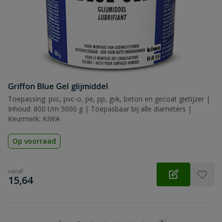
Griffon Blue Gel glijmiddel
Toepassing: pvc, pvc-o, pe, pp, gvk, beton en gecoat gietijzer |
Inhoud: 800 t/m 5000 g | Toepasbaar bij alle diameters |
Keurmerk: KIWA
Op voorraad
vanaf
€
15,64