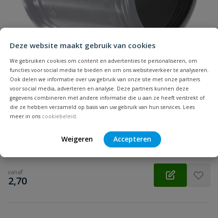
Beoordeling
Deze website maakt gebruik van cookies
We gebruiken cookies om content en advertenties te personaliseren, om
functies voor social media te bieden en om ons websiteverkeer te analyseren.
Ook delen we informatie over uw gebruik van onze site met onze partners
Beoordeling versturen
PVC overschuifmof
voor social media, adverteren en analyse. Deze partners kunnen deze
gegevens combineren met andere informatie die u aan ze heeft verstrekt of
Zonder stootrand | Diameter: 32 t/m 500 mm | Aansluiting:
die ze hebben verzameld op basis van uw gebruik van hun services. Lees
manchet | Kleur: grijs | KOMO
meer in ons
cookiebeleid
.
Weigeren
Accepteren
Op voorraad
vanaf
€
2,70