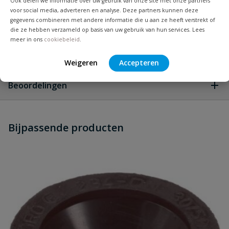
Ook delen we informatie over uw gebruik van onze site met onze partners
voor social media, adverteren en analyse. Deze partners kunnen deze
Materiaal
PVC
gegevens combineren met andere informatie die u aan ze heeft verstrekt of
die ze hebben verzameld op basis van uw gebruik van hun services. Lees
meer in ons
cookiebeleid
.
Vraag en antwoord
Weigeren
Accepteren
Geen vragen
Beoordelingen
Heb je zelf ook een vraag over
Stel jouw
Bijpassende producten
Schrijf zelf een beoordeling
vraag
dit product?
Je beoordeelt:
PVC T-stuk 45° 2x lijm x spie
Uw waardering: