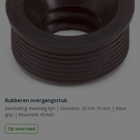
Naam
Samenvatting
Beoordeling
Beoordeling versturen
Rubberen overgangsstuk
Aansluiting: inwendig lijm | Diameter: 32 t/m 75 mm | Kleur:
grijs | Keurmerk: KOMO
Op voorraad