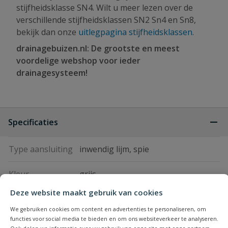
stijfheidsklasse SN4. Wilt u meer lezen over de
verschillende stijfheidsklassen SN2 Sn4 en Sn8,
bekijk dan onze
uitlegpagina stijfheidsklassen
.
drainagebuizen.nl: De grootste en meest
voordelige webshop voor ieder
drainagesysteem!
Specificaties
Type aansluiting
inwendig lijm, spie
Kleur
grijs
Deze website maakt gebruik van cookies
Graden bocht
45
We gebruiken cookies om content en advertenties te personaliseren, om
functies voor social media te bieden en om ons websiteverkeer te analyseren.
Keurmerk
KOMO