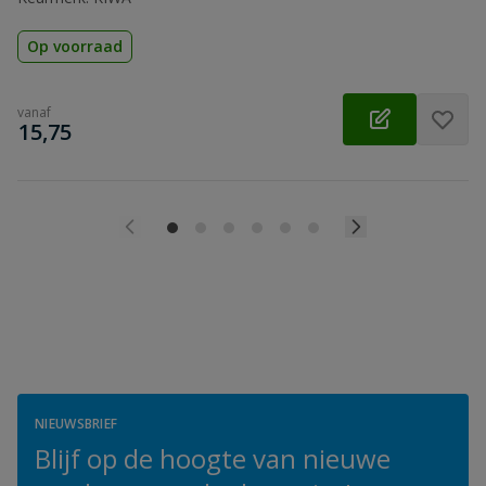
Op voorraad
vanaf
€
15,75
NIEUWSBRIEF
Blijf op de hoogte van nieuwe