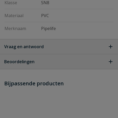
Klasse
SN8
Materiaal
PVC
Merknaam
Pipelife
Vraag en antwoord
Geen vragen
Beoordelingen
Heb je zelf ook een vraag over
Stel jouw
Bijpassende producten
Schrijf zelf een beoordeling
vraag
dit product?
Je beoordeelt:
PVC verloop T-stuk 45° SN8 3x
manchet 200 mm x 125 mm
Uw waardering: