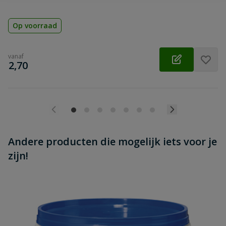
Op voorraad
vanaf
€
2,70
Andere producten die mogelijk iets voor je
zijn!