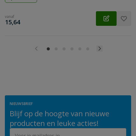
vanaf
€
15,64
NIEUWSBRIEF
Blijf op de hoogte van nieuwe
producten en leuke acties!
E-mailadres