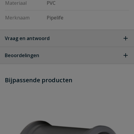
Materiaal
PVC
Merknaam
Pipelife
Vraag en antwoord
Geen vragen
Beoordelingen
Heb je zelf ook een vraag over
Stel jouw
Bijpassende producten
Schrijf zelf een beoordeling
vraag
dit product?
Je beoordeelt:
PVC verloop T-stuk 90° 3x manchet
125 x 50 mm
Uw waardering: