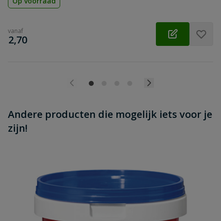
Op voorraad
vanaf
€
2,70
Andere producten die mogelijk iets voor je
zijn!