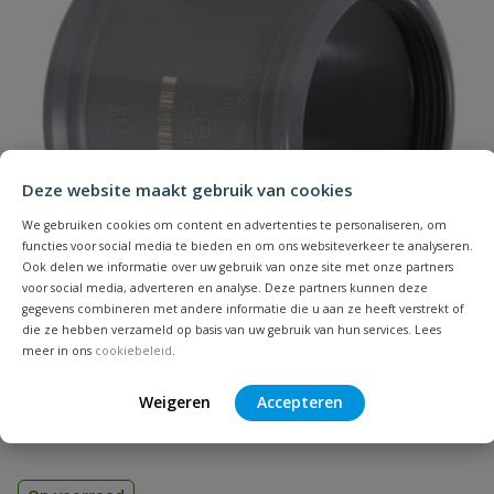
Naam
Samenvatting
Deze website maakt gebruik van cookies
We gebruiken cookies om content en advertenties te personaliseren, om
Beoordeling
functies voor social media te bieden en om ons websiteverkeer te analyseren.
Ook delen we informatie over uw gebruik van onze site met onze partners
voor social media, adverteren en analyse. Deze partners kunnen deze
gegevens combineren met andere informatie die u aan ze heeft verstrekt of
die ze hebben verzameld op basis van uw gebruik van hun services. Lees
meer in ons
cookiebeleid
.
PVC overschuifmof
Beoordeling versturen
Weigeren
Accepteren
Zonder stootrand | Diameter: 32 t/m 500 mm | Aansluiting:
manchet | Kleur: grijs | KOMO