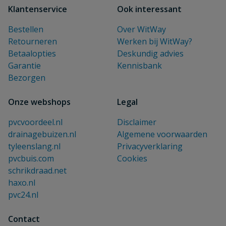
Klantenservice
Ook interessant
Bestellen
Over WitWay
Retourneren
Werken bij WitWay?
Betaalopties
Deskundig advies
Garantie
Kennisbank
Bezorgen
Onze webshops
Legal
pvcvoordeel.nl
Disclaimer
drainagebuizen.nl
Algemene voorwaarden
tyleenslang.nl
Privacyverklaring
pvcbuis.com
Cookies
schrikdraad.net
haxo.nl
pvc24.nl
Contact