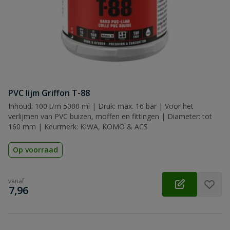
PVC lijm Griffon T-88
Inhoud: 100 t/m 5000 ml | Druk: max. 16 bar | Voor het
verlijmen van PVC buizen, moffen en fittingen | Diameter: tot
160 mm | Keurmerk: KIWA, KOMO & ACS
Op voorraad
vanaf
€
7,96