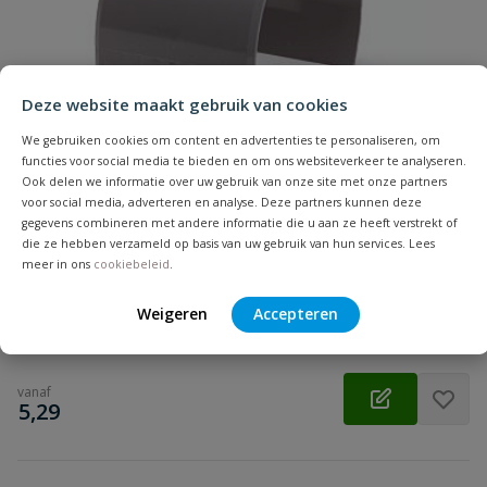
Samenvatting
Beoordeling
Deze website maakt gebruik van cookies
We gebruiken cookies om content en advertenties te personaliseren, om
functies voor social media te bieden en om ons websiteverkeer te analyseren.
Ook delen we informatie over uw gebruik van onze site met onze partners
voor social media, adverteren en analyse. Deze partners kunnen deze
Beoordeling versturen
gegevens combineren met andere informatie die u aan ze heeft verstrekt of
PVC klemzadel
die ze hebben verzameld op basis van uw gebruik van hun services. Lees
Aansluiting: inwendig lijm | Diameter: 75 t/m 125 mm | Kleur:
meer in ons
cookiebeleid
.
grijs | Keurmerk: KOMO
Weigeren
Accepteren
Op voorraad
vanaf
€
5,29