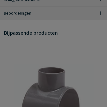
Geen vragen
Beoordelingen
Heb je zelf ook een vraag over
Stel jouw
Bijpassende producten
Schrijf zelf een beoordeling
vraag
dit product?
Je beoordeelt:
PVC verloopring 125 x 90 mm
Uw waardering:
Naam