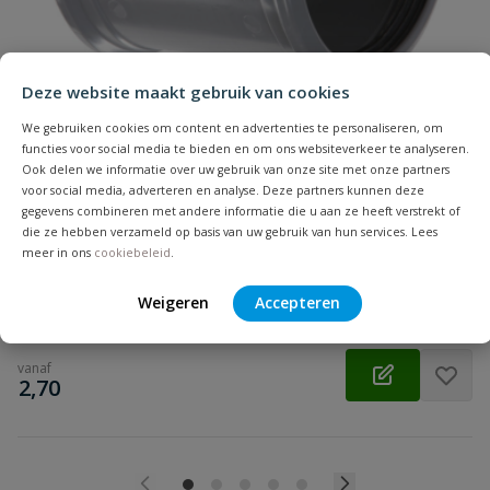
Beoordeling
Deze website maakt gebruik van cookies
We gebruiken cookies om content en advertenties te personaliseren, om
functies voor social media te bieden en om ons websiteverkeer te analyseren.
Ook delen we informatie over uw gebruik van onze site met onze partners
PVC overschuifmof
voor social media, adverteren en analyse. Deze partners kunnen deze
Beoordeling versturen
Zonder stootrand | Diameter: 32 t/m 500 mm | Aansluiting:
gegevens combineren met andere informatie die u aan ze heeft verstrekt of
manchet | Kleur: grijs | KOMO
die ze hebben verzameld op basis van uw gebruik van hun services. Lees
meer in ons
cookiebeleid
.
Op voorraad
Weigeren
Accepteren
vanaf
€
2,70