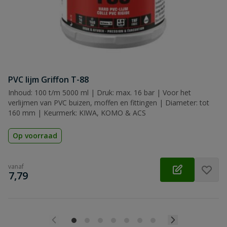
PVC lijm Griffon T-88
Inhoud: 100 t/m 5000 ml | Druk: max. 16 bar | Voor het
verlijmen van PVC buizen, moffen en fittingen | Diameter: tot
160 mm | Keurmerk: KIWA, KOMO & ACS
Op voorraad
vanaf
€
7,79