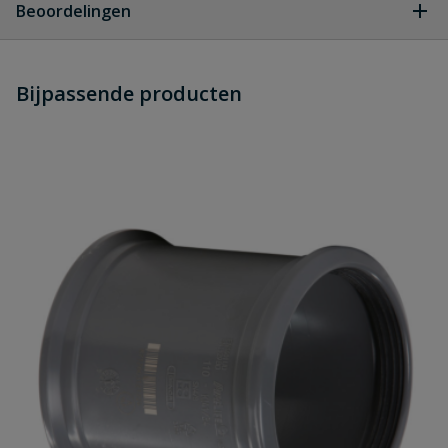
Beoordelingen
Heb je zelf ook een vraag over
Stel jouw
Bijpassende producten
Schrijf zelf een beoordeling
vraag
dit product?
Je beoordeelt:
PVC verloopring manchet x spie 315
x 160 mm
Uw waardering:
Naam
Samenvatting