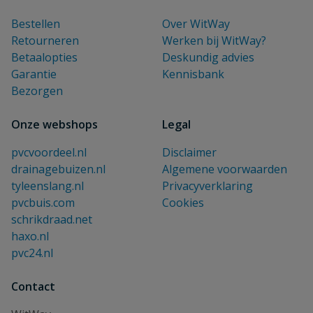
Bestellen
Over WitWay
Retourneren
Werken bij WitWay?
Betaalopties
Deskundig advies
Garantie
Kennisbank
Bezorgen
Onze webshops
Legal
pvcvoordeel.nl
Disclaimer
drainagebuizen.nl
Algemene voorwaarden
tyleenslang.nl
Privacyverklaring
pvcbuis.com
Cookies
schrikdraad.net
haxo.nl
pvc24.nl
Contact